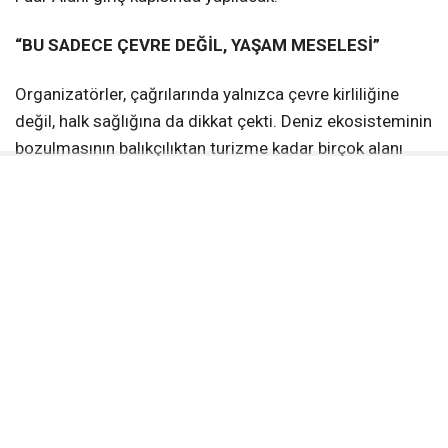
“BU SADECE ÇEVRE DEĞİL, YAŞAM MESELESİ”
Organizatörler, çağrılarında yalnızca çevre kirliliğine
değil, halk sağlığına da dikkat çekti. Deniz ekosisteminin
bozulmasının balıkçılıktan turizme kadar birçok alanı
etkilediği, mikroplastiklerin ise doğrudan insan sağlığını
tehdit ettiği ifade edildi.
Afişte yer alan sloganlar da tepkinin boyutunu ortaya
koyuyor:
“Denizimizi zehirletmeyin”
“Plastik atık ithalatına hayır”
“Temiz deniz, sağlıklı gelecek”
GENİŞ KATILIM BEKLENİYOR