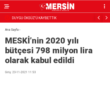
BAŞKAN YILDIZ, SAHADAKİ ÇALIŞMALARI YERİNDE
Dim, Gaze
İNCELEDİ
Sundu
Ana Sayfa
›
MESKİ’nin 2020 yılı
bütçesi 798 milyon lira
olarak kabul edildi
Giriş: 23-11-2021 11:53