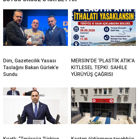
Dim, Gazetecilik Yasası
MERSİN’DE ‘PLASTİK ATIK’A
Taslağını Bakan Gürlek’e
KİTLESEL TEPKİ: SAHİLE
Sundu
YÜRÜYÜŞ ÇAĞRISI
Kıratlı: “Terörsüz Türkiye,
Kasten öldürmeye teşebbüs