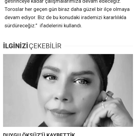
getirinceye kadar çalışmalarımıza devam edeceğiz.
Toroslar her geçen gün biraz daha güzel bir ilçe olmaya
devam ediyor. Biz de bu konudaki irademizi kararlılıkla
sürdüreceğiz.” ifadelerini kullandı.
İLGİNİZİ
ÇEKEBİLİR
DUYGU ÖKSÜZ’Ü KAYBETTİK