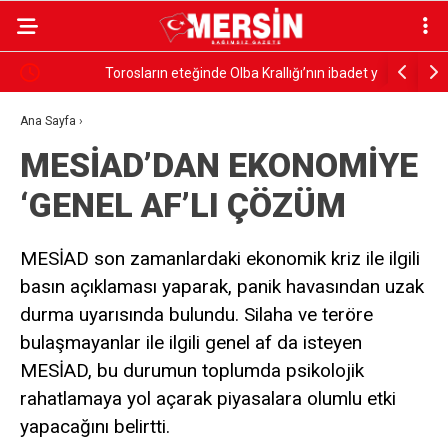
Torosların eteğinde Olba Krallığı’nın ibadet yeri
KIBRIS İLE
‘Uzuncaburç’ misafirlerini ağırlıyor
RADYOSU
Ana Sayfa
›
MESİAD’DAN EKONOMİYE
‘GENEL AF’LI ÇÖZÜM
MESİAD son zamanlardaki ekonomik kriz ile ilgili
basın açıklaması yaparak, panik havasından uzak
durma uyarısında bulundu. Silaha ve teröre
bulaşmayanlar ile ilgili genel af da isteyen
MESİAD, bu durumun toplumda psikolojik
rahatlamaya yol açarak piyasalara olumlu etki
yapacağını belirtti.