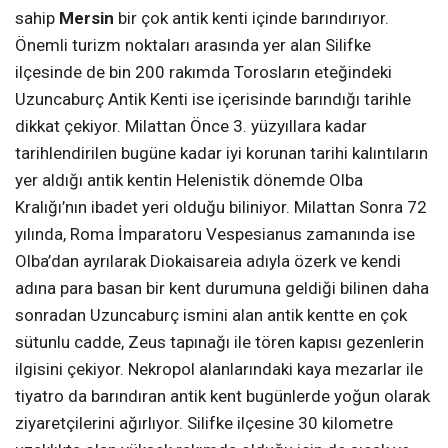
sahip
Mersin
bir çok antik kenti içinde barındırıyor.
Önemli turizm noktaları arasında yer alan Silifke
ilçesinde de bin 200 rakımda Torosların eteğindeki
Uzuncaburç Antik Kenti ise içerisinde barındığı tarihle
dikkat çekiyor. Milattan Önce 3. yüzyıllara kadar
tarihlendirilen bugüne kadar iyi korunan tarihi kalıntıların
yer aldığı antik kentin Helenistik dönemde Olba
Kralığı’nın ibadet yeri olduğu biliniyor. Milattan Sonra 72
yılında, Roma İmparatoru Vespesianus zamanında ise
Olba’dan ayrılarak Diokaisareia adıyla özerk ve kendi
adına para basan bir kent durumuna geldiği bilinen daha
sonradan Uzuncaburç ismini alan antik kentte en çok
sütunlu cadde, Zeus tapınağı ile tören kapısı gezenlerin
ilgisini çekiyor. Nekropol alanlarındaki kaya mezarlar ile
tiyatro da barındıran antik kent bugünlerde yoğun olarak
ziyaretçilerini ağırlıyor. Silifke ilçesine 30 kilometre