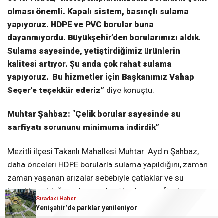
olması önemli. Kapalı sistem, basınçlı sulama
yapıyoruz. HDPE ve PVC borular buna
dayanmıyordu. Büyükşehir’den borularımızı aldık.
Sulama sayesinde, yetiştirdiğimiz ürünlerin
kalitesi artıyor. Şu anda çok rahat sulama
yapıyoruz. Bu hizmetler için Başkanımız Vahap
Seçer’e teşekkür ederiz”
diye konuştu.
Muhtar Şahbaz: “Çelik borular sayesinde su
sarfiyatı sorununu minimuma indirdik”
Mezitli ilçesi Takanlı Mahallesi Muhtarı Aydın Şahbaz,
daha önceleri HDPE borularla sulama yapıldığını, zaman
zaman yaşanan arızalar sebebiyle çatlaklar ve su
kaçakları olduğunu, bunun da yüksek su sarfiyatına
Sıradaki Haber
Sıradaki Haber
neden olduğunu kaydederek,
“Mersin Büyükşehir
Yenişehir’de parklar yenileniyor
Mersin Büyükşehir’den Hayat Kurtaran OED Cihazı Eğitimi
Belediyesi’nin sağladığı çelik borular sayesinde, su