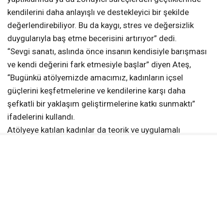
kendilerini daha anlayışlı ve destekleyici bir şekilde
değerlendirebiliyor. Bu da kaygı, stres ve değersizlik
duygularıyla baş etme becerisini artırıyor” dedi.
“Sevgi sanatı, aslında önce insanın kendisiyle barışması
ve kendi değerini fark etmesiyle başlar” diyen Ateş,
“Bugünkü atölyemizde amacımız, kadınların içsel
güçlerini keşfetmelerine ve kendilerine karşı daha
şefkatli bir yaklaşım geliştirmelerine katkı sunmaktı”
ifadelerini kullandı.
Atölyeye katılan kadınlar da teorik ve uygulamalı
çalışmalarla zenginleştirilen etkinliğin kendileri
açısından verimli geçtiğini belirterek Akdeniz
Belediyesine teşekkür etti.
İLGİNİZİ
ÇEKEBİLİR