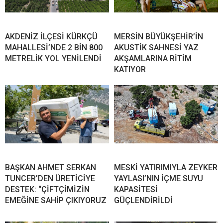
AKDENİZ İLÇESİ KÜRKÇÜ
MERSİN BÜYÜKŞEHİR’İN
MAHALLESİ’NDE 2 BİN 800
AKUSTİK SAHNESİ YAZ
METRELİK YOL YENİLENDİ
AKŞAMLARINA RİTİM
KATIYOR
BAŞKAN AHMET SERKAN
MESKİ YATIRIMIYLA ZEYKER
TUNCER’DEN ÜRETİCİYE
YAYLASI’NIN İÇME SUYU
DESTEK: “ÇİFTÇİMİZİN
KAPASİTESİ
EMEĞİNE SAHİP ÇIKIYORUZ
GÜÇLENDİRİLDİ