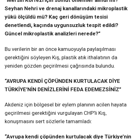
“Mersin Körfezi için somut önlemler alındı mı?
Seyhan Nehri ve drenaj kanallarındaki mikroplastik
yükü ölçüldü mü? Kaç geri dönüşüm tesisi
denetlendi, kaçında uygunsuzluk tespit edildi?
Güncel mikroplastik analizleri nerede?”
Bu verilerin bir an önce kamuoyuyla paylaşılması
gerektiğini söyleyen Kış, plastik atık ithalatının da
yeniden gözden geçirilmesi çağrısında bulundu.
“AVRUPA KENDİ ÇÖPÜNDEN KURTULACAK DİYE
TÜRKİYE’NİN DENİZLERİNİ FEDA EDEMEZSİNİZ”
Akdeniz için bölgesel bir eylem planının acilen hayata
geçirilmesi gerektiğini vurgulayan CHP’li Kış,
konuşmasını sert sözlerle tamamladı:
“Avrupa kendi çöpünden kurtulacak diye Türkiye’nin