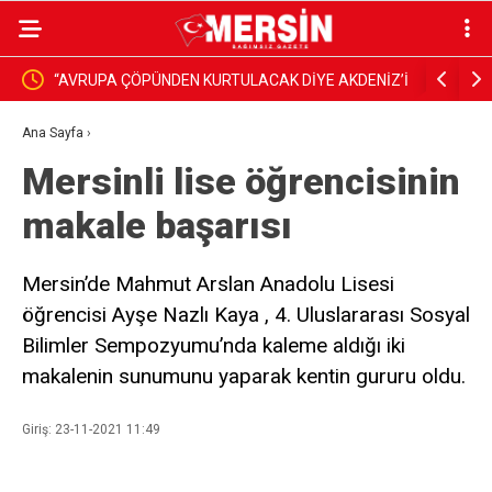
“AVRUPA ÇÖPÜNDEN KURTULACAK DİYE AKDENİZ’İ
Akdeniz’de
FEDA EDEMEZSİNİZ!”
Ana Sayfa
›
Mersinli lise öğrencisinin
makale başarısı
Mersin’de Mahmut Arslan Anadolu Lisesi
öğrencisi Ayşe Nazlı Kaya , 4. Uluslararası Sosyal
Bilimler Sempozyumu’nda kaleme aldığı iki
makalenin sunumunu yaparak kentin gururu oldu.
Giriş: 23-11-2021 11:49