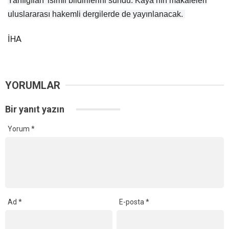
Yanılgıları’ isimli bildirilerini sundu. Kaya’nın makaleleri
uluslararası hakemli dergilerde de yayınlanacak.
İHA
YORUMLAR
Bir yanıt yazın
Yorum
*
Ad
*
E-posta
*