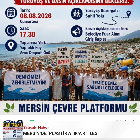
ABONE OL
Sıradaki Haber
MERSİN’DE ‘PLASTİK ATIK’A KİTLESEL TEPKİ: SAHİLE YÜRÜYÜŞ ÇAĞRISI