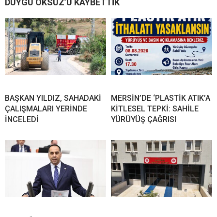
DUYGU ÖKSÜZ’Ü KAYBETTİK
BAŞKAN YILDIZ, SAHADAKİ
MERSİN’DE ‘PLASTİK ATIK’A
ÇALIŞMALARI YERİNDE
KİTLESEL TEPKİ: SAHİLE
İNCELEDİ
YÜRÜYÜŞ ÇAĞRISI