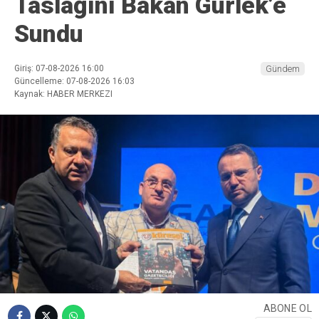
Taslağını Bakan Gürlek’e
Sundu
Giriş: 07-08-2026 16:00
Gündem
Güncelleme: 07-08-2026 16:03
Kaynak: HABER MERKEZI
ABONE OL