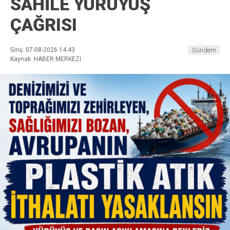
SAHİLE YÜRÜYÜŞ
ÇAĞRISI
Giriş: 07-08-2026 14:43
Gündem
Kaynak: HABER MERKEZI