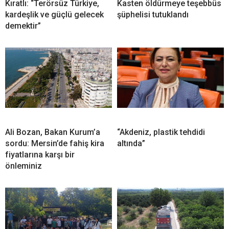
Kıratlı: “Terörsüz Türkiye,
Kasten öldürmeye teşebbüs
kardeşlik ve güçlü gelecek
şüphelisi tutuklandı
demektir”
Ali Bozan, Bakan Kurum’a
“Akdeniz, plastik tehdidi
sordu: Mersin’de fahiş kira
altında”
fiyatlarına karşı bir
önleminiz