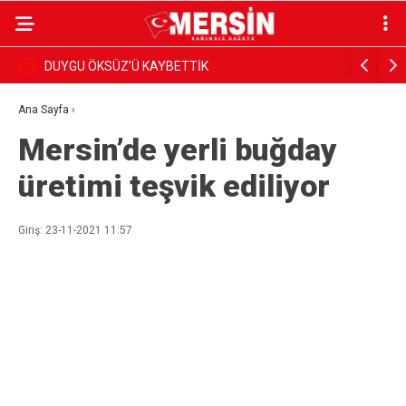
DUYGU ÖKSÜZ’Ü KAYBETTİK
BAŞKAN Y
İNCELEDİ
Ana Sayfa
›
Mersin’de yerli buğday
üretimi teşvik ediliyor
Giriş: 23-11-2021 11:57