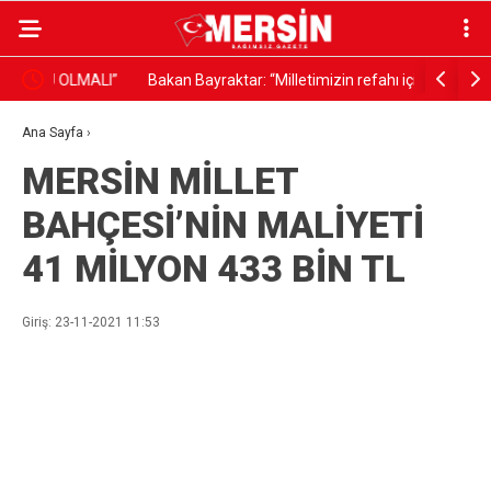
LI”
Bakan Bayraktar: “Milletimizin refahı için aramaya,
”En Başarı
keşfetmeye ve üretmeye devam edeceğiz”
Araştırma
Ana Sayfa
›
MERSİN MİLLET
BAHÇESİ’NİN MALİYETİ
41 MİLYON 433 BİN TL
Giriş: 23-11-2021 11:53