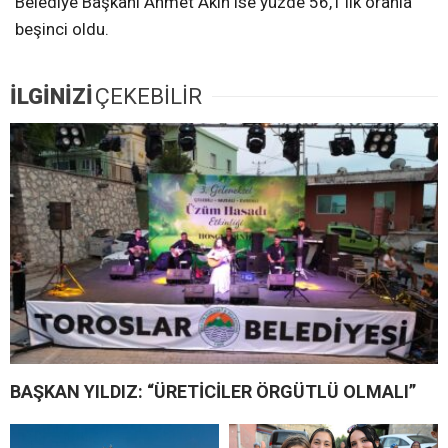
Belediye Başkanı Ahmet Akın ise yüzde 56,1’lik oranla
beşinci oldu.
İLGİNİZİ
ÇEKEBİLİR
BAŞKAN YILDIZ: “ÜRETİCİLER ÖRGÜTLÜ OLMALI”