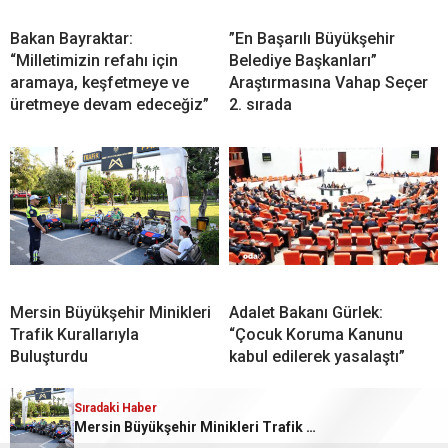
Bakan Bayraktar:
”En Başarılı Büyükşehir
“Milletimizin refahı için
Belediye Başkanları”
aramaya, keşfetmeye ve
Araştırmasına Vahap Seçer
üretmeye devam edeceğiz”
2. sırada
Mersin Büyükşehir Minikleri
Adalet Bakanı Gürlek:
Trafik Kurallarıyla
“Çocuk Koruma Kanunu
Buluşturdu
kabul edilerek yasalaştı”
Sıradaki Haber
Sıradaki Haber
Mersin Büyükşehir Minikleri Trafik Kurallarıyla Buluşturdu
”En Başarılı Büyükşehir Belediye Başkanları” Araştırmasına Vahap Seçer 2. sırada