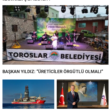
BAŞKAN YILDIZ: “ÜRETİCİLER ÖRGÜTLÜ OLMALI”