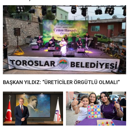
BAŞKAN YILDIZ: “ÜRETİCİLER ÖRGÜTLÜ OLMALI”