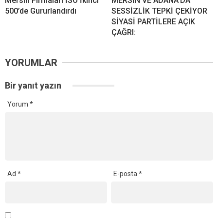
Mersin Firmaları İSO İkinci
MERSİN VE ADANA’DA
500’de Gururlandırdı
SESSİZLİK TEPKİ ÇEKİYOR
SİYASİ PARTİLERE AÇIK
ÇAĞRI:
YORUMLAR
Bir yanıt yazın
Yorum
*
Ad
*
E-posta
*