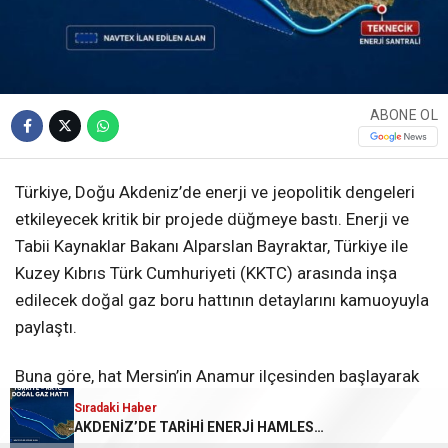
ABONE OL
Türkiye, Doğu Akdeniz’de enerji ve jeopolitik dengeleri
etkileyecek kritik bir projede düğmeye bastı. Enerji ve
Tabii Kaynaklar Bakanı Alparslan Bayraktar, Türkiye ile
Kuzey Kıbrıs Türk Cumhuriyeti (KKTC) arasında inşa
edilecek doğal gaz boru hattının detaylarını kamuoyuyla
paylaştı.
Buna göre, hat Mersin’in Anamur ilçesinden başlayarak
KKTC’deki Teknecik Enerji Santrali’ne ulaşacak. Proje
Sıradaki Haber
Sıradaki Haber
MERSİN MERKEZLİ GEMİ BATTI!
AKDENİZ’DE TARİHİ ENERJİ HAMLESİ MERSİN’DEN KKTC’YE DOĞAL GAZ HATTI DÖŞENİYOR
kapsamında Türkiye, Doğu Akdeniz’de yürütülecek