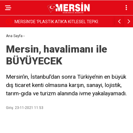
LİRAYA
MERSİN’DE ‘PLASTİK ATIK’A KİTLESEL TEPKİ:
Mekke Ort
SAHİLE YÜRÜYÜŞ ÇAĞRISI
Ana Sayfa
›
Mersin, havalimanı ile
BÜYÜYECEK
Mersin’in, İstanbul’dan sonra Türkiye’nin en büyük
dış ticaret kenti olmasına karşın, sanayi, lojistik,
tarım-gıda ve turizm alanında ivme yakalayamadı.
Giriş: 23-11-2021 11:53