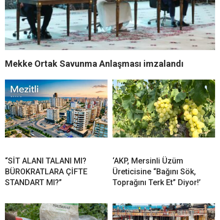
Mekke Ortak Savunma Anlaşması imzalandı
“SİT ALANI TALANI MI?
‘AKP, Mersinli Üzüm
BÜROKRATLARA ÇİFTE
Üreticisine “Bağını Sök,
STANDART MI?”
Toprağını Terk Et” Diyor!’