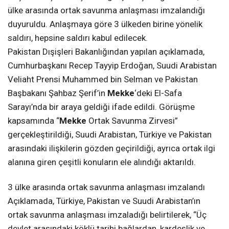
ülke arasında ortak savunma anlaşması imzalandığı
duyuruldu. Anlaşmaya göre 3 ülkeden birine yönelik
saldırı, hepsine saldırı kabul edilecek.
Pakistan Dışişleri Bakanlığından yapılan açıklamada,
Cumhurbaşkanı Recep Tayyip Erdoğan, Suudi Arabistan
Veliaht Prensi Muhammed bin Selman ve Pakistan
Başbakanı Şahbaz Şerif’in
Mekke
‘deki El-Safa
Sarayı’nda bir araya geldiği ifade edildi. Görüşme
kapsamında “
Mekke
Ortak Savunma Zirvesi”
gerçekleştirildiği, Suudi Arabistan, Türkiye ve Pakistan
arasındaki ilişkilerin gözden geçirildiği, ayrıca ortak ilgi
alanına giren çeşitli konuların ele alındığı aktarıldı.
3 ülke arasında ortak savunma anlaşması imzalandı
Açıklamada, Türkiye, Pakistan ve Suudi Arabistan’ın
ortak savunma anlaşması imzaladığı belirtilerek, “Üç
devlet arasındaki köklü tarihi bağlardan, kardeşlik ve