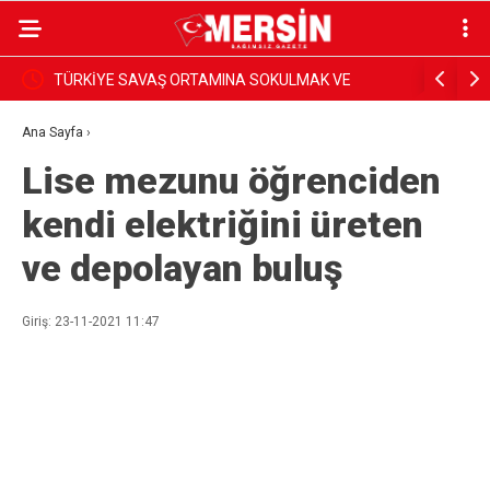
TÜRKİYE SAVAŞ ORTAMINA SOKULMAK VE
CHP’li Semih Pala
BÖLÜNMEK İSTENMEKTEDİR.TÜRKİYEYİ BÖLMEYE
Önündeki En Büyük
Ana Sayfa
›
Lise mezunu öğrenciden
KİMSENİN GÜCÜ YETMEYECEKTİR
Anlayışıdır”
kendi elektriğini üreten
ve depolayan buluş
Giriş: 23-11-2021 11:47