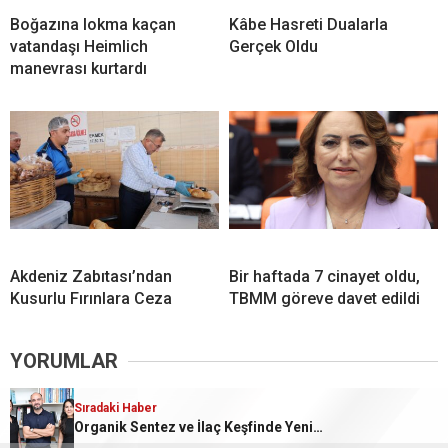
Boğazına lokma kaçan
Kâbe Hasreti Dualarla
vatandaşı Heimlich
Gerçek Oldu
manevrası kurtardı
Akdeniz Zabıtası’ndan
Bir haftada 7 cinayet oldu,
Kusurlu Fırınlara Ceza
TBMM göreve davet edildi
YORUMLAR
Bir yanıt yazın
Sıradaki Haber
Sıradaki Haber
Organik Sentez ve İlaç Keşfinde Yeni Bir Yöntem Geliştirecek
Yüksek rekolte üzüm fiyatlarını düşürdü
Yorum
*