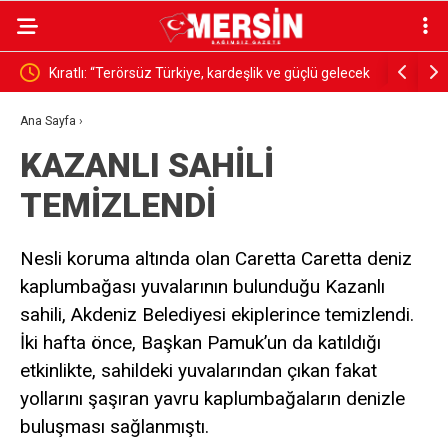
Kıratlı: “Terörsüz Türkiye, kardeşlik ve güçlü gelecek
Kasten öl
demektir”
Ana Sayfa
›
KAZANLI SAHİLİ
TEMİZLENDİ
Nesli koruma altında olan Caretta Caretta deniz
kaplumbağası yuvalarının bulunduğu Kazanlı
sahili, Akdeniz Belediyesi ekiplerince temizlendi.
İki hafta önce, Başkan Pamuk’un da katıldığı
etkinlikte, sahildeki yuvalarından çıkan fakat
yollarını şaşıran yavru kaplumbağaların denizle
buluşması sağlanmıştı.