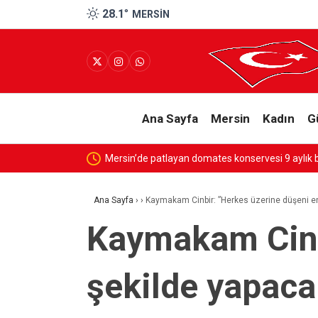
28.1
°
MERSIN
Ana Sayfa
Mersin
Kadın
G
Mersin’de patlayan domates konservesi 9 aylık 
Ana Sayfa
›
›
Kaymakam Cinbir: ”Herkes üzerine düşeni en
Kaymakam Cinbi
şekilde yapaca