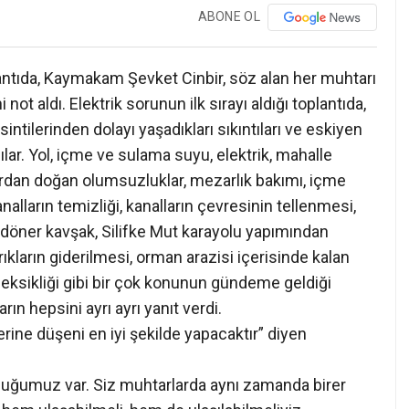
ABONE OL
ntıda, Kaymakam Şevket Cinbir, söz alan her muhtarı
i not aldı. Elektrik sorunun ilk sırayı aldığı toplantıda,
intilerinden dolayı yaşadıkları sıkıntıları ve eskiyen
ndılar. Yol, içme ve sulama suyu, elektrik, mahalle
ardan doğan olumsuzluklar, mezarlık bakımı, içme
nalların temizliği, kanalların çevresinin tellenmesi,
e döner kavşak, Silifke Mut karayolu yapımından
kların giderilmesi, orman arazisi içerisinde kalan
 eksikliği gibi bir çok konunun gündeme geldiği
ın hepsini ayrı ayrı yanıt verdi.
ine düşeni en iyi şekilde yapacaktır” diyen
uluğumuz var. Siz muhtarlarda aynı zamanda birer