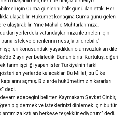
k hem ulaşabilmeli, hem de ulaşılabilmeliyiz.
bilmeli için Cuma günlerini halk günü ilan ettik. Her
lıkla ulaşabilir. Hükümet konağına Cuma günü gelen
ere ulaştırabilir. Yine Mahalle Muhtarlarımıza,
ları yerlerdeki vatandaşlarımıza iletmeleri için
na istek ve önerilerini mesajla bildirebilir.”
 işçileri konusundaki yaşadıkları olumsuzlukları dile
’de 2 ayrı yer belirledik. Bunun birisi Kurtuluş, diğeri
tarım işçiliği yapan ister Türkiye’nin farklı
gösterilen yerlerde kalacaklar. Bu Millet, bu Ülke
kapılarını açmış. Bizlerde hükümetimizin kararları
” dedi.
 devam edeceğini belirten Kaymakam Şevket Cinbir,
renip gidermek ve isteklerinizi dinlemek için bu tür
lantımıza katılan herkese teşekkür ediyorum” dedi.