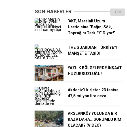
SON HABERLER
TÜMÜ
‘AKP, Mersinli Üzüm
Üreticisine “Bağını Sök,
Toprağını Terk Et” Diyor!’
THE GUARDIAN TÜRKİYE’Yİ
MANŞETE TAŞIDI
YAZLIK BÖLGELERDE İNŞAAT
HUZURSUZLUĞU!
Akdeniz’i kirleten 23 tesise
47,5 milyon lira ceza
ARSLANKÖY YOLUNDA BİR
KAZA DAHA… SORUMLU KİM
OLACAK? (VİDEO)