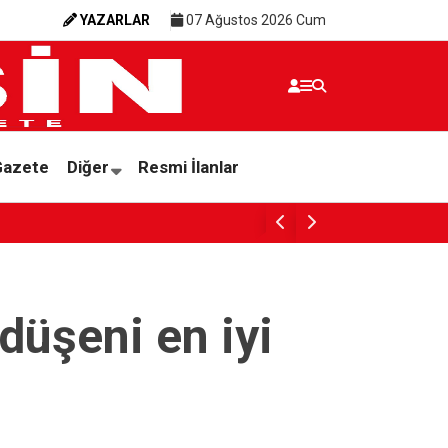
YAZARLAR
07 Ağustos 2026 Cum
Gazete
Diğer
Resmi İlanlar
SESSİZ ÇIĞLIK
üşeni en iyi