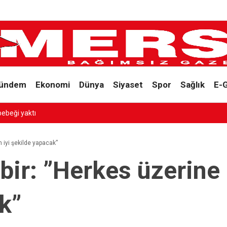
ündem
Ekonomi
Dünya
Siyaset
Spor
Sağlık
E-
bebeği yaktı
 iyi şekilde yapacak”
r: ”Herkes üzerine d
k”