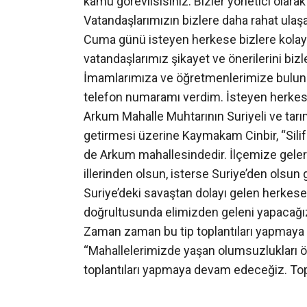
kamu görevlisisiniz. Bizler yönetici olara
Vatandaşlarımızın bizlere daha rahat ulaşa
Cuma günü isteyen herkese bizlere kolay
vatandaşlarımız şikayet ve önerilerini bizl
İmamlarımıza ve öğretmenlerimize bulunduk
telefon numaramı verdim. İsteyen herkes ba
Arkum Mahalle Muhtarının Suriyeli ve tarım
getirmesi üzerine Kaymakam Cinbir, “Silifke
de Arkum mahallesindedir. İlçemize gelerek 
illerinden olsun, isterse Suriye’den olsun 
Suriye’deki savaştan dolayı gelen herkese 
doğrultusunda elimizden geleni yapacağız
Zaman zaman bu tip toplantıları yapmaya
“Mahallelerimizde yaşan olumsuzlukları öğ
toplantıları yapmaya devam edeceğiz. Top