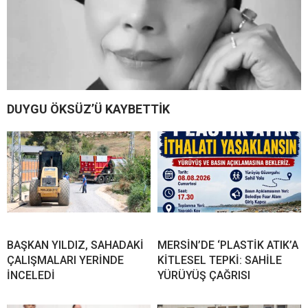
DUYGU ÖKSÜZ’Ü KAYBETTİK
BAŞKAN YILDIZ, SAHADAKİ
MERSİN’DE ‘PLASTİK ATIK’A
ÇALIŞMALARI YERİNDE
KİTLESEL TEPKİ: SAHİLE
İNCELEDİ
YÜRÜYÜŞ ÇAĞRISI