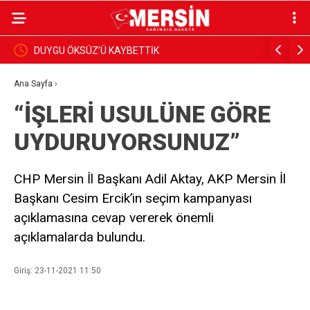
BAŞKAN YILDIZ, SAHADAKİ ÇALIŞMALARI YERİNDE
D
İNCELEDİ
S
Ana Sayfa
›
“İŞLERİ USULÜNE GÖRE
UYDURUYORSUNUZ”
CHP Mersin İl Başkanı Adil Aktay, AKP Mersin İl
Başkanı Cesim Ercik’in seçim kampanyası
açıklamasına cevap vererek önemli
açıklamalarda bulundu.
Giriş: 23-11-2021 11:50