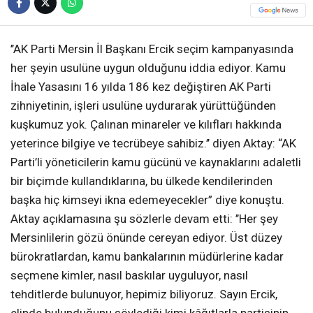
’’AK Parti Mersin İl Başkanı Ercik seçim kampanyasında
her şeyin usulüne uygun olduğunu iddia ediyor. Kamu
İhale Yasasını 16 yılda 186 kez değiştiren AK Parti
zihniyetinin, işleri usulüne uydurarak yürüttüğünden
kuşkumuz yok. Çalınan minareler ve kılıfları hakkında
yeterince bilgiye ve tecrübeye sahibiz.’’ diyen Aktay: “AK
Parti’li yöneticilerin kamu gücünü ve kaynaklarını adaletli
bir biçimde kullandıklarına, bu ülkede kendilerinden
başka hiç kimseyi ikna edemeyecekler” diye konuştu.
Aktay açıklamasına şu sözlerle devam etti: ’’Her şey
Mersinlilerin gözü önünde cereyan ediyor. Üst düzey
bürokratlardan, kamu bankalarının müdürlerine kadar
seçmene kimler, nasıl baskılar uyguluyor, nasıl
tehditlerde bulunuyor, hepimiz biliyoruz. Sayın Ercik,
elinde bulunduğunu söylediği kimi kâğıtlarla partisinin