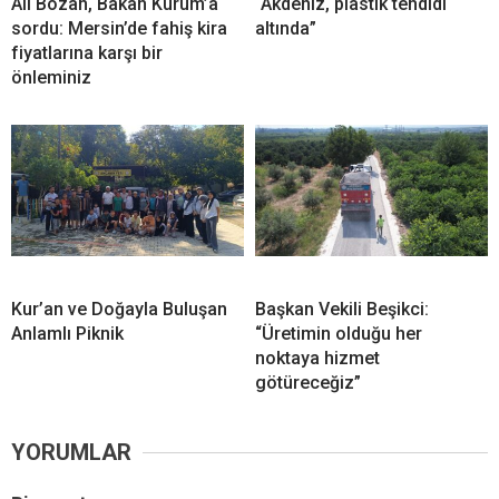
Ali Bozan, Bakan Kurum’a
“Akdeniz, plastik tehdidi
sordu: Mersin’de fahiş kira
altında”
fiyatlarına karşı bir
önleminiz
Kur’an ve Doğayla Buluşan
Başkan Vekili Beşikci:
Anlamlı Piknik
“Üretimin olduğu her
noktaya hizmet
götüreceğiz”
YORUMLAR