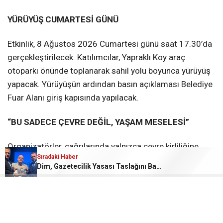
YÜRÜYÜŞ CUMARTESİ GÜNÜ
Etkinlik, 8 Ağustos 2026 Cumartesi günü saat 17.30’da
gerçekleştirilecek. Katılımcılar, Yapraklı Koy araç
otoparkı önünde toplanarak sahil yolu boyunca yürüyüş
yapacak. Yürüyüşün ardından basın açıklaması Belediye
Fuar Alanı giriş kapısında yapılacak.
“BU SADECE ÇEVRE DEĞİL, YAŞAM MESELESİ”
Organizatörler, çağrılarında yalnızca çevre kirliliğine
Sıradaki Haber
değil, halk sağlığına da dikkat çekti. Deniz ekosisteminin
Dim, Gazetecilik Yasası Taslağını Bakan Gürlek’e Sundu
bozulmasının balıkçılıktan turizme kadar birçok alanı
etkilediği, mikroplastiklerin ise doğrudan insan sağlığını
tehdit ettiği ifade edildi.