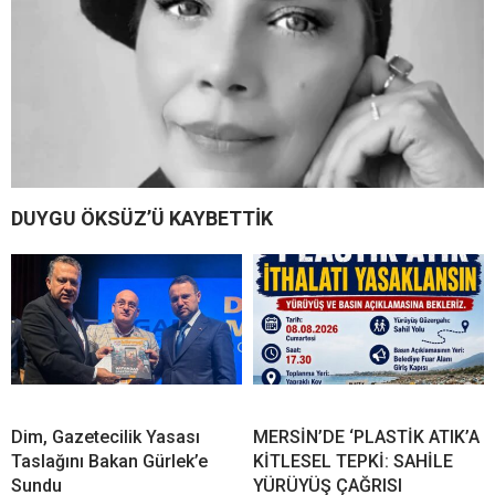
DUYGU ÖKSÜZ’Ü KAYBETTİK
Dim, Gazetecilik Yasası
MERSİN’DE ‘PLASTİK ATIK’A
Taslağını Bakan Gürlek’e
KİTLESEL TEPKİ: SAHİLE
Sundu
YÜRÜYÜŞ ÇAĞRISI