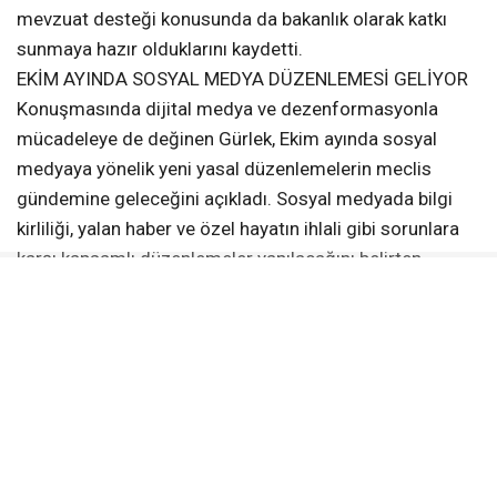
mevzuat desteği konusunda da bakanlık olarak katkı
sunmaya hazır olduklarını kaydetti.
EKİM AYINDA SOSYAL MEDYA DÜZENLEMESİ GELİYOR
Konuşmasında dijital medya ve dezenformasyonla
mücadeleye de değinen Gürlek, Ekim ayında sosyal
medyaya yönelik yeni yasal düzenlemelerin meclis
gündemine geleceğini açıkladı. Sosyal medyada bilgi
kirliliği, yalan haber ve özel hayatın ihlali gibi sorunlara
karşı kapsamlı düzenlemeler yapılacağını belirten
Gürlek, dijital medyanın daha sağlıklı bir yapıya
kavuşması için yürütülen çalışmaları önemsediklerini
ifade etti.
GAZETECİLİĞİN GELECEĞİ TARTIŞILDI
Iğdır’daki çalıştayda gazeteciliğin geleceği masaya
yatırıldı. KGK Genel Başkanı Mehmet Ali Dim çalıştay
öncesinde yaptığı konuşmada gazeteciliğin geleceğine