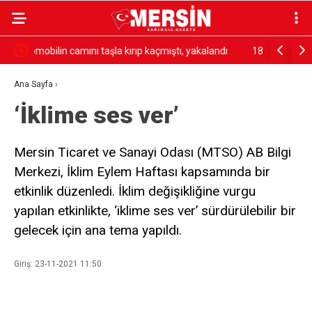
ndı
18 madencinin öldüğü olayın firari hükümlüsü
Ambulans i
yakalandı
yaralı
Ana Sayfa
›
‘İklime ses ver’
Mersin Ticaret ve Sanayi Odası (MTSO) AB Bilgi
Merkezi, İklim Eylem Haftası kapsamında bir
etkinlik düzenledi. İklim değişikliğine vurgu
yapılan etkinlikte, ‘iklime ses ver’ sürdürülebilir bir
gelecek için ana tema yapıldı.
Giriş: 23-11-2021 11:50