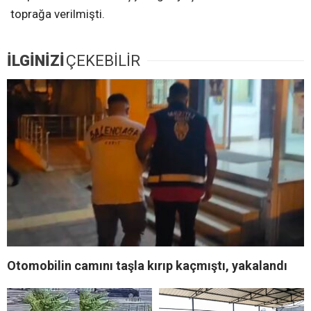
toprağa verilmişti.
İLGİNİZİ
ÇEKEBİLİR
Otomobilin camını taşla kırıp kaçmıştı, yakalandı