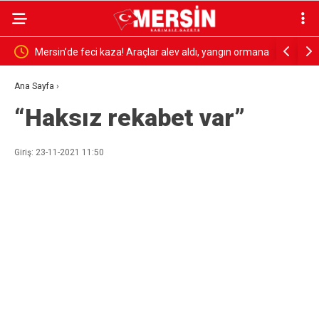
Mersin’de feci kaza! Araçlar alev aldı, yangın ormana
AKDENİZ 
sıçradı: 1 ölü, 2 yaralı
SÜRÜYOR:
Ana Sayfa
›
“Haksız rekabet var”
GÜNDEMD
Giriş: 23-11-2021 11:50