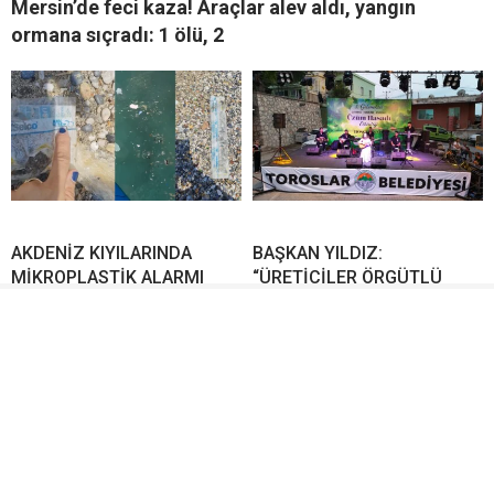
Mersin’de feci kaza! Araçlar alev aldı, yangın
ormana sıçradı: 1 ölü, 2
AKDENİZ KIYILARINDA
BAŞKAN YILDIZ:
MİKROPLASTİK ALARMI
“ÜRETİCİLER ÖRGÜTLÜ
SÜRÜYOR: ATIK İTHALATI VE
OLMALI”
DENETİMLER DE