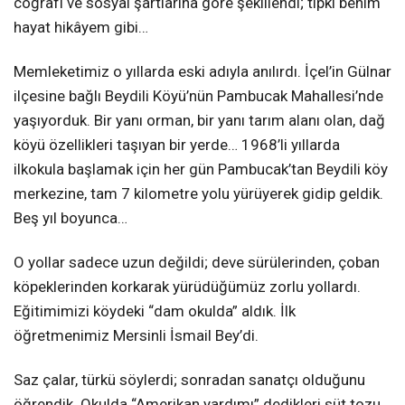
coğrafi ve sosyal şartlarına göre şekillendi; tıpkı benim
hayat hikâyem gibi…
Memleketimiz o yıllarda eski adıyla anılırdı. İçel’in Gülnar
ilçesine bağlı Beydili Köyü’nün Pambucak Mahallesi’nde
yaşıyorduk. Bir yanı orman, bir yanı tarım alanı olan, dağ
köyü özellikleri taşıyan bir yerde… 1968’li yıllarda
ilkokula başlamak için her gün Pambucak’tan Beydili köy
merkezine, tam 7 kilometre yolu yürüyerek gidip geldik.
Beş yıl boyunca…
O yollar sadece uzun değildi; deve sürülerinden, çoban
köpeklerinden korkarak yürüdüğümüz zorlu yollardı.
Eğitimimizi köydeki “dam okulda” aldık. İlk
öğretmenimiz Mersinli İsmail Bey’di.
Saz çalar, türkü söylerdi; sonradan sanatçı olduğunu
öğrendik. Okulda “Amerikan yardımı” dedikleri süt tozu,