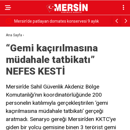
rdü
Mersin’de patlayan domates konservesi 9 aylık
SESSİZ ÇI
bebeği yaktı
Ana Sayfa
›
“Gemi kaçırılmasına
müdahale tatbikatı”
NEFES KESTİ
Mersin’de Sahil Güvenlik Akdeniz Bölge
Komutanlığı’nın koordinatörlüğünde 200
personelin katılımıyla gerçekleştirilen ‘gemi
kaçırılmasına müdahale tatbikatı’ gerçeği
aratmadı. Senaryo gereği Mersin’den KKTC’ye
giden bir yolcu gemisine binen 3 terörist gemi