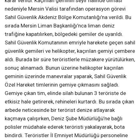
karar verildi. Kaçırılan geminin seyir halinde olması
nedeniyle Mersin Valisi tarafından operasyon görevi
Sahil Güvenlik Akdeniz Bölge Komutanlığı’na verildi. Bu
sırada Mersin Liman Başkanlığı’nca liman deniz
trafiğine kapatılırken, bölgedeki gemiler de uyarıldı.
Sahil Güvenlik Komutanının emriyle harekete geçen sahil
güvenlik gemileri ve helikopter, kaçırılan gemiyi çembere
aldı. Burada bir süre teröristlerle müzakere yürütülürken,
sonuç alınamadı. Bunun üzerine helikopter kaçırılan
geminin üzerinde manevralar yaparak, Sahil Güvenlik
Özel Hareket timlerinin gemiye çıkmasını sağladı.
Gemiye çıkan tim, elinde silah bulunan 3 teröriste de
etkisiz hale getirerek, rehineleri kurtardı. Bu sırada çıkan
arbede neticesinde bir terörist denize atlayarak
kaçmaya çalışırken, Deniz Şube Müdürlüğü’ne bağlı
polisler müdahale ederek teröristi yakalayarak, bota
bindirdi. Teröristler İl Emniyet Müdürlüğü personeline