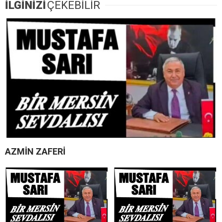
İLGİNİZİ
ÇEKEBİLİR
AZMİN ZAFERİ