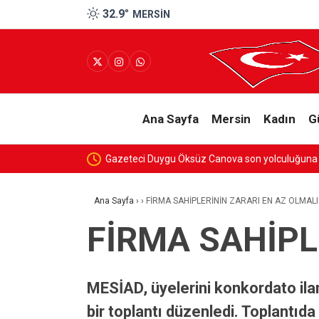
32.9
°
MERSIN
Ana Sayfa
Mersin
Kadın
G
Gazeteci Duygu Öksüz Canova son yolculuğuna 
Ana Sayfa
›
›
FİRMA SAHİPLERİNİN ZARARI EN AZ OLMALI
FİRMA SAHİPL
MESİAD, üyelerini konkordato ilanl
bir toplantı düzenledi. Toplantıd