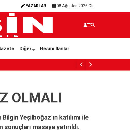
YAZARLAR
08 Ağustos 2026 Cts
Gazete
Diğer
Resmi İlanlar
Ali Bozan: 5 yılda Mersin Limanı’nda kaç kilo 
AZ OLMALI
Bilgin Yeşilboğaz’ın katılımı ile
n sonuçları masaya yatırıldı.