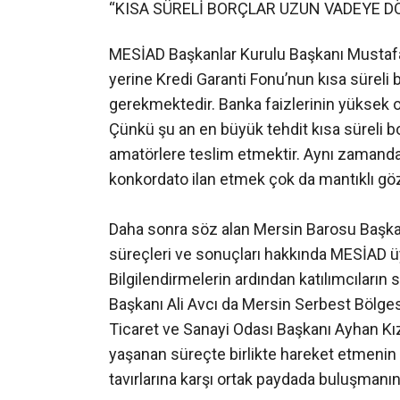
“KISA SÜRELİ BORÇLAR UZUN VADEYE 
MESİAD Başkanlar Kurulu Başkanı Mustafa
yerine Kredi Garanti Fonu’nun kısa süreli
gerekmektedir. Banka faizlerinin yüksek 
Çünkü şu an en büyük tehdit kısa süreli bo
amatörlere teslim etmektir. Aynı zamanda
konkordato ilan etmek çok da mantıklı g
Daha sonra söz alan Mersin Barosu Başkanı 
süreçleri ve sonuçları hakkında MESİAD üye
Bilgilendirmelerin ardından katılımcıları
Başkanı Ali Avcı da Mersin Serbest Bölges
Ticaret ve Sanayi Odası Başkanı Ayhan Kız
yaşanan süreçte birlikte hareket etmeni
tavırlarına karşı ortak paydada buluşmanı