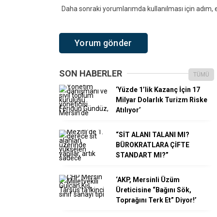
Daha sonraki yorumlarımda kullanılması için adım, e
SON HABERLER
TÜMÜ
‘Yüzde 1’lik Kazanç İçin 17
Milyar Dolarlık Turizm Riske
Atılıyor’
“SİT ALANI TALANI MI?
BÜROKRATLARA ÇİFTE
STANDART MI?”
‘AKP, Mersinli Üzüm
Üreticisine “Bağını Sök,
Toprağını Terk Et” Diyor!’