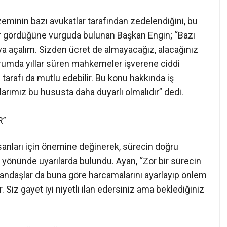
 zeminin bazı avukatlar tarafından zedelendiğini, bu
ar gördüğüne vurguda bulunan Başkan Engin; “Bazı
dava açalım. Sizden ücret de almayacağız, alacağınız
urumda yıllar süren mahkemeler işverene ciddi
 tarafı da mutlu edebilir. Bu konu hakkında iş
tlarımız bu hususta daha duyarlı olmalıdır” dedi.
R”
nsanları için önemine değinerek, sürecin doğru
yönünde uyarılarda bulundu. Ayan, “Zor bir sürecin
vatandaşlar da buna göre harcamalarını ayarlayıp önlem
ir. Siz gayet iyi niyetli ilan edersiniz ama beklediğiniz