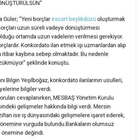
DÖNÜŞTÜRÜLSÜN”
 Güler; “Yeni borçlar
escort beylikdüzü
oluşturmak
 borçları uzun süreli vadeye dönüştürmesi
olduğu ortamda uzun vadelerin verilmesi gerekiyor.
rçlardır. Konkordato ilan etmek işi uzmanlardan alıp
 itibar kaybına sebep olmaktadır. Bu nedenle
özükmüyor” şeklinde konuştu.
Bilgin Yeşilboğaz, konkordato ilanlarının usulleri,
lerine bilgiler verdi.
n soruları cevaplanırken, MESBAŞ Yönetim Kurulu
indeki gelişmeler hakkında bilgi verdi. Mersin
ıltan ise iş dünyasındaki gelişmelere işaret ederek,
n önemine vurguda bulundu.Bankaların olumsuz
n önemine değindi.