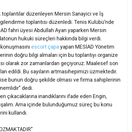
ak toplantılar düzenleyen Mersin Sanayici ve İş
gilendirme toplantısı düzenledi. Tenis Kulübü’nde
İAD fahri üyesi Abdullah Ayan yaparken Mersin
atonun hukuki süreçleri hakkında bilgi verdi.
ış konuşmasını
escort çapa
yapan MESİAD Yönetim
nin doğru bilgi almaları için bu toplantıyı organize
nyası olarak zor zamanlardan geçiyoruz. Maalesef son
an edildi. Bu sayıların artmasıhepimizi üzmektedir.
ise bunun doğru şekilde olması ve firma sahiplerinin
nemlidir” dedi.
ten çıkacaklarına inandıklarını ifade eden Engin,
onuşalım. Ama içinde bulunduğumuz süreç bu konu
ini kullandı.
BOZMAKTADIR”