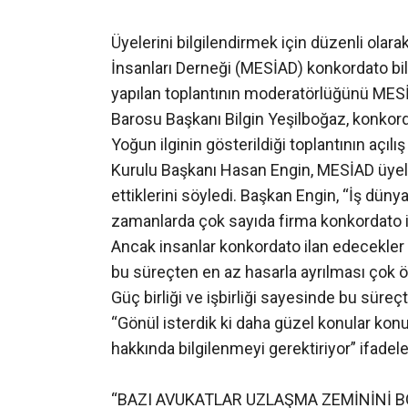
Üyelerini bilgilendirmek için düzenli olar
İnsanları Derneği (MESİAD) konkordato bil
yapılan toplantının moderatörlüğünü MES
Barosu Başkanı Bilgin Yeşilboğaz, konkord
Yoğun ilginin gösterildiği toplantının açıl
Kurulu Başkanı Hasan Engin, MESİAD üyeleri
ettiklerini söyledi. Başkan Engin, “İş dü
zamanlarda çok sayıda firma konkordato il
Ancak insanlar konkordato ilan edecekler 
bu süreçten en az hasarla ayrılması çok ö
Güç birliği ve işbirliği sayesinde bu süreç
“Gönül isterdik ki daha güzel konular k
hakkında bilgilenmeyi gerektiriyor” ifadeler
“BAZI AVUKATLAR UZLAŞMA ZEMİNİNİ 