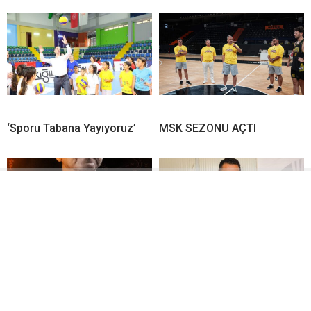
‘Sporu Tabana Yayıyoruz’
MSK SEZONU AÇTI
ÇBK’DA YENİDEN
Kahramanmaraşlı görme
YILDIZOĞLU DÖNEMİ
engelli sporcu Avrupa
Şampiyonası’ndan 4