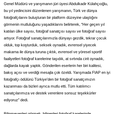
Genel Müdürü ve yarışmanın jüri üyesi Abdulkadir Külahçıoğlu,
bu yıl yedincisini düzenlenen yarışmanın, Türk ve dünya
fotoğrafçılarını buluşturan bir platform düzeyine ulaştığını
görmenin mutluluğunu yaşadıklarını belirterek, “Her geçen yıl
katılan ülke sayısı, fotoğraf sanatçısı sayısı ve fotoğraf sayısı
artıyor. Fotoğraf sanatçılarımızla dünyayı gezdik, tekrar çocuk
olduk, top koşturduk, seksek oynadık, evrensel yiyecek
makarna ile dünya turuna çıktık, evrensel ve yöresel sportif
faaliyetleri fotoğraf karelerine taşıdık, at sırtında cirit oynadık,
dağlarda kayak yaptık. Gönderilen eserlerin her biri kalitesi,
bakış açısı ve verdiği mesajla çok özeldi. Yarışmada FIAP en iyi
fotoğrafçı ödülünü Türkiye’den bir fotoğraf sanatçımızın
kazanması da bizleri ayrıca mutlu etti. Tüm katılımcı
sanatçılarımıza ve destek verenlere sonsuz teşekkürler
ediyoruz” dedi.
Bilinmeyenleri görmek, bilinenleri fotoğraf karelerinde