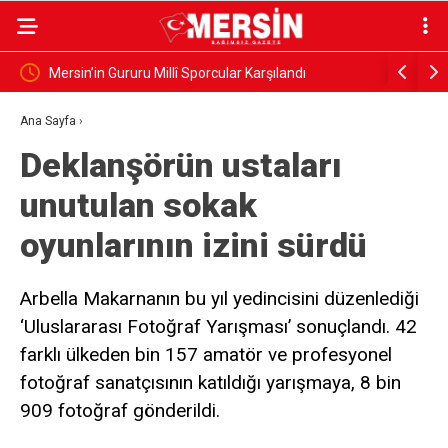
Mersin’in Gururu Millî Sporcular Karşılandı
Mersinli 
Ana Sayfa
›
Deklanşörün ustaları
unutulan sokak
oyunlarının izini sürdü
Arbella Makarnanın bu yıl yedincisini düzenlediği
‘Uluslararası Fotoğraf Yarışması’ sonuçlandı. 42
farklı ülkeden bin 157 amatör ve profesyonel
fotoğraf sanatçısının katıldığı yarışmaya, 8 bin
909 fotoğraf gönderildi.