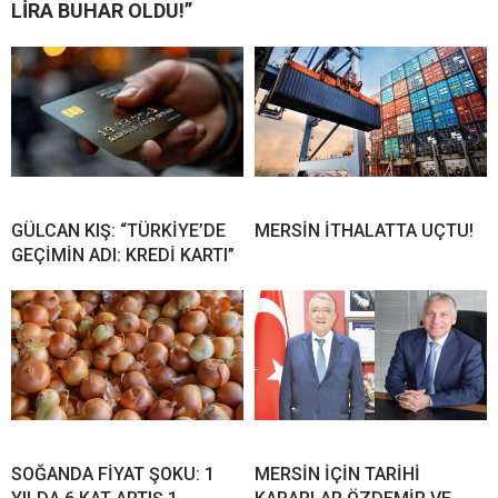
LİRA BUHAR OLDU!”
GÜLCAN KIŞ: “TÜRKİYE’DE
MERSİN İTHALATTA UÇTU!
GEÇİMİN ADI: KREDİ KARTI”
SOĞANDA FİYAT ŞOKU: 1
MERSİN İÇİN TARİHİ