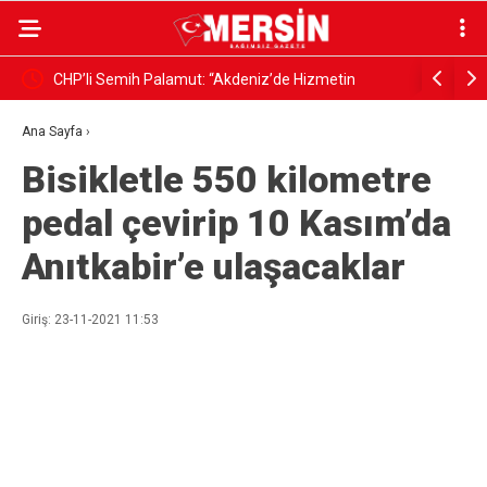
in
MERSİN DÖVİZ MEVDUATINDA İLK 10’DA
ALANYA
ak Yönetim
ÇÖKÜŞT
Ana Sayfa
›
Bisikletle 550 kilometre
pedal çevirip 10 Kasım’da
Anıtkabir’e ulaşacaklar
Giriş: 23-11-2021 11:53