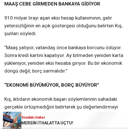
MAAŞ CEBE GİRMEDEN BANKAYA GİDİYOR
910 milyar lirayı aşan eksi hesap kullanımının, gelir
yetersizliğinin en açık göstergesi olduğunu belirten Kış,
şunları söyledi:
“Maaş yatıyor, vatandaş önce bankaya borcunu ödüyor.
Sonra kredi kartını kapatıyor. Ay bitmeden yeniden karta
yükleniyor, yeniden eksi hesaba giriyor. Bu bir ekonomik
döngü değil; borç sarmalıdır.”
“EKONOMİ BÜYÜMÜYOR, BORÇ BÜYÜYOR”
Kış, iktidarın ekonomik başarı söylemlerinin sahadaki
gerçekle örtüşmediğini belirterek şu değerlendirmeyi
yaptı:
Sıradaki Haber
Sıradaki Haber
Sıradaki Haber
MERSİN İTHALATTA UÇTU!
“ASGARİ ÜCRETLİNİN CEBİNDEN 7 AYDA 5 BİN 575 LİRA BUHAR OLDU!”
GÜLCAN KIŞ: “TÜRKİYE’DE GEÇİMİN ADI: KREDİ KARTI”
“Bugün Türkiye’de büyüyen üretim değil, borçtur. Artan