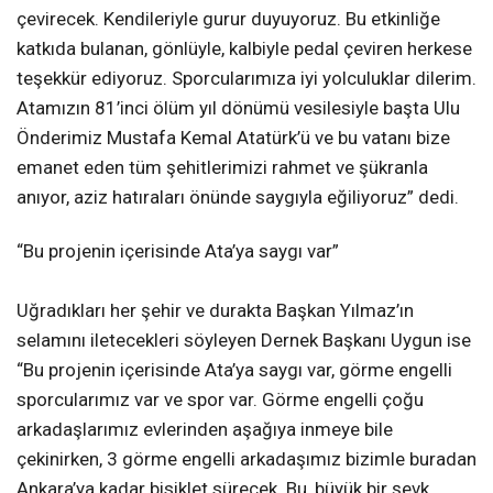
çevirecek. Kendileriyle gurur duyuyoruz. Bu etkinliğe
katkıda bulanan, gönlüyle, kalbiyle pedal çeviren herkese
teşekkür ediyoruz. Sporcularımıza iyi yolculuklar dilerim.
Atamızın 81’inci ölüm yıl dönümü vesilesiyle başta Ulu
Önderimiz Mustafa Kemal Atatürk’ü ve bu vatanı bize
emanet eden tüm şehitlerimizi rahmet ve şükranla
anıyor, aziz hatıraları önünde saygıyla eğiliyoruz” dedi.
“Bu projenin içerisinde Ata’ya saygı var”
Uğradıkları her şehir ve durakta Başkan Yılmaz’ın
selamını iletecekleri söyleyen Dernek Başkanı Uygun ise
“Bu projenin içerisinde Ata’ya saygı var, görme engelli
sporcularımız var ve spor var. Görme engelli çoğu
arkadaşlarımız evlerinden aşağıya inmeye bile
çekinirken, 3 görme engelli arkadaşımız bizimle buradan
Ankara’ya kadar bisiklet sürecek. Bu, büyük bir şevk