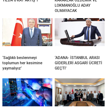
YILDA 6 KAT ARTIŞ 1
KARARLAR ÖZDEMİR VE
LOKMANOĞLU ADAY
OLMAYACAK
‘Sağlıklı beslenmeyi
‘ADANA- İSTANBUL ARASI
toplumun her kesimine
GİDERLERİ ASGARİ ÜCRETİ
yaymalıyız’
GEÇTİ’