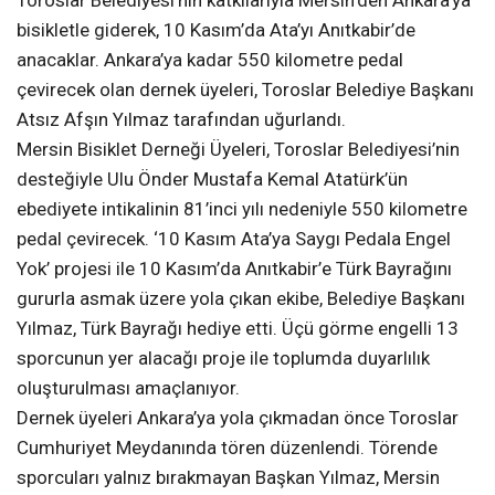
Toroslar Belediyesi’nin katkılarıyla Mersin’den Ankara’ya
bisikletle giderek, 10 Kasım’da Ata’yı Anıtkabir’de
anacaklar. Ankara’ya kadar 550 kilometre pedal
çevirecek olan dernek üyeleri, Toroslar Belediye Başkanı
Atsız Afşın Yılmaz tarafından uğurlandı.
Mersin Bisiklet Derneği Üyeleri, Toroslar Belediyesi’nin
desteğiyle Ulu Önder Mustafa Kemal Atatürk’ün
ebediyete intikalinin 81’inci yılı nedeniyle 550 kilometre
pedal çevirecek. ‘10 Kasım Ata’ya Saygı Pedala Engel
Yok’ projesi ile 10 Kasım’da Anıtkabir’e Türk Bayrağını
gururla asmak üzere yola çıkan ekibe, Belediye Başkanı
Yılmaz, Türk Bayrağı hediye etti. Üçü görme engelli 13
sporcunun yer alacağı proje ile toplumda duyarlılık
oluşturulması amaçlanıyor.
Dernek üyeleri Ankara’ya yola çıkmadan önce Toroslar
Cumhuriyet Meydanında tören düzenlendi. Törende
sporcuları yalnız bırakmayan Başkan Yılmaz, Mersin