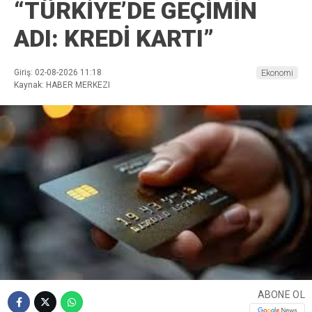
“TÜRKİYE’DE GEÇİMİN
ADI: KREDİ KARTI”
Giriş: 02-08-2026 11:18
Ekonomi
Kaynak: HABER MERKEZI
ABONE OL