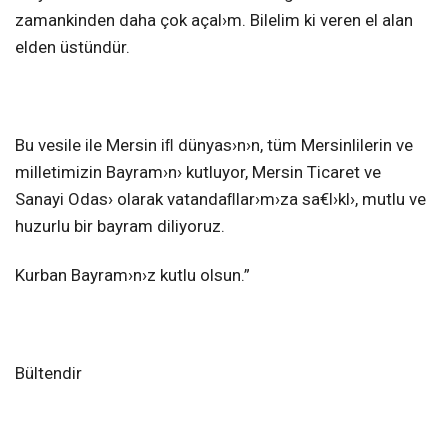
zamankinden daha çok açal›m. Bilelim ki veren el alan
elden üstündür.
Bu vesile ile Mersin iﬂ dünyas›n›n, tüm Mersinlilerin ve
milletimizin Bayram›n› kutluyor, Mersin Ticaret ve
Sanayi Odas› olarak vatandaﬂlar›m›za sa€l›kl›, mutlu ve
huzurlu bir bayram diliyoruz.
Kurban Bayram›n›z kutlu olsun.”
Bültendir