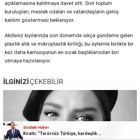
açıklamasına katılmaya davet etti. Sivil toplum
kuruluşları, meslek odaları ve vatandaşların geniş
katılım göstermesi bekleniyor.
Akdeniz kıyılarında son dönemde sıkça gündeme gelen
plastik atık ve mikroplastik kirliliği, bu eylemle birlikte bir
kez daha kamuoyunun en sıcak başlıklarından biri
olmaya hazırlanıyor.
İLGİNİZİ
ÇEKEBİLİR
Sıradaki Haber
Sıradaki Haber
Dim, Gazetecilik Yasası Taslağını Bakan Gürlek’e Sundu
Kıratlı: “Terörsüz Türkiye, kardeşlik ve güçlü gelecek demektir”