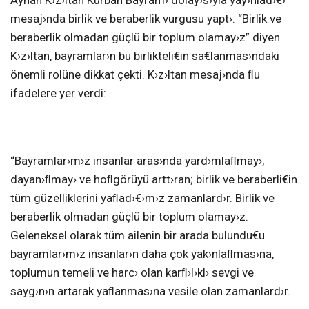
Ayhan K›z›ltan Kurban Bayram› dolay›s›yla yay›nlad›€›
mesaj›nda birlik ve beraberlik vurgusu yapt›. “Birlik ve
beraberlik olmadan güçlü bir toplum olamay›z” diyen
K›z›ltan, bayramlar›n bu birlikteli€in sa€lanmas›ndaki
önemli rolüne dikkat çekti. K›z›ltan mesaj›nda ﬂu
ifadelere yer verdi:
“Bayramlar›m›z insanlar aras›nda yard›mlaﬂmay›,
dayan›ﬂmay› ve hoﬂgörüyü artt›ran; birlik ve beraberli€in
tüm güzelliklerini yaﬂad›€›m›z zamanlard›r. Birlik ve
beraberlik olmadan güçlü bir toplum olamay›z.
Geleneksel olarak tüm ailenin bir arada bulundu€u
bayramlar›m›z insanlar›n daha çok yak›nlaﬂmas›na,
toplumun temeli ve harc› olan karﬂ›l›kl› sevgi ve
sayg›n›n artarak yaﬂanmas›na vesile olan zamanlard›r.