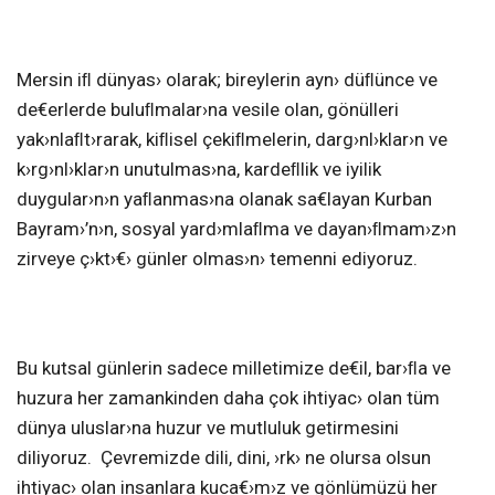
Mersin iﬂ dünyas› olarak; bireylerin ayn› düﬂünce ve
de€erlerde buluﬂmalar›na vesile olan, gönülleri
yak›nlaﬂt›rarak, kiﬂisel çekiﬂmelerin, darg›nl›klar›n ve
k›rg›nl›klar›n unutulmas›na, kardeﬂlik ve iyilik
duygular›n›n yaﬂanmas›na olanak sa€layan Kurban
Bayram›’n›n, sosyal yard›mlaﬂma ve dayan›ﬂmam›z›n
zirveye ç›kt›€› günler olmas›n› temenni ediyoruz.
Bu kutsal günlerin sadece milletimize de€il, bar›ﬂa ve
huzura her zamankinden daha çok ihtiyac› olan tüm
dünya uluslar›na huzur ve mutluluk getirmesini
diliyoruz. Çevremizde dili, dini, ›rk› ne olursa olsun
ihtiyac› olan insanlara kuca€›m›z ve gönlümüzü her