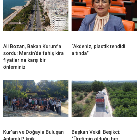
Ali Bozan, Bakan Kurum’a
“Akdeniz, plastik tehdidi
sordu: Mersin’de fahiş kira
altında”
fiyatlarına karşı bir
önleminiz
Kur’an ve Doğayla Buluşan
Başkan Vekili Beşikci:
Anlamlı Piknik
“Üretimin olduğu her