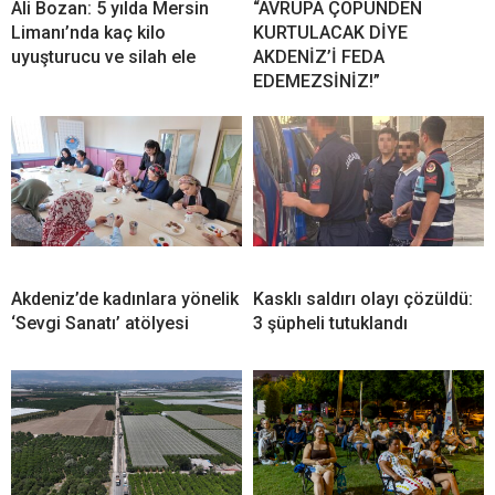
Ali Bozan: 5 yılda Mersin
“AVRUPA ÇÖPÜNDEN
Limanı’nda kaç kilo
KURTULACAK DİYE
uyuşturucu ve silah ele
AKDENİZ’İ FEDA
EDEMEZSİNİZ!”
Akdeniz’de kadınlara yönelik
Kasklı saldırı olayı çözüldü:
‘Sevgi Sanatı’ atölyesi
3 şüpheli tutuklandı