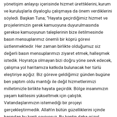
yönetişim anlayışı içerisinde hizmet ürettiklerini, kurum
ve kuruluşlarla diyaloglu çalışmaya da önem verdiklerini
söyledi. Başkan Tuna; “Hayata geçirdiğimiz hizmet ve
projelerimizin gerek kamuoyuna duyurulmasında
gerekse kamuoyunun taleplerinin bize iletilmesinde
basın mensuplarımız önemli bir köprü görevi
üstlenmektedir. Her zaman birlikte olduğumuz siz
değerli basın mensuplarımızı ziyaret etmek, halleşmek
istedik. Hoyratça olmayan bizi doğru yöne sevk edecek,
çalışma yol haritamıza katkıda bulunacak her türlü
eleştiriye açığız. Biz göreve geldiğimiz günden bugüne
ben yaptım oldu mantığı ile değil hizmetlerimizi
milletimizle birlikte hayata geçirdik. Bölge insanımızın
yaşam kalitesini yükseltmek için çalıştık.
Vatandaşlarımızın istemediği bir projeyi
gerçekleştirmedik. Allah’ın bütün güzelliklerini içinde
barından bu kenti seviyoruz. Bu kentin daha güzel