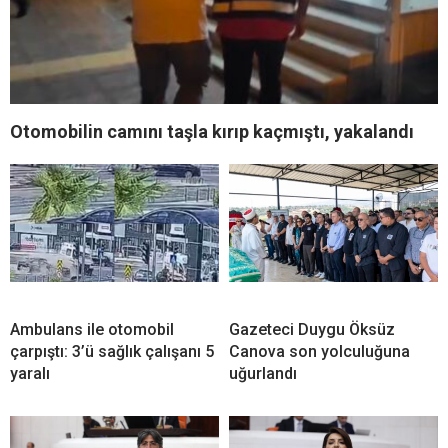
Otomobilin camını taşla kırıp kaçmıştı, yakalandı
Ambulans ile otomobil
Gazeteci Duygu Öksüz
çarpıştı: 3’ü sağlık çalışanı 5
Canova son yolculuğuna
yaralı
uğurlandı