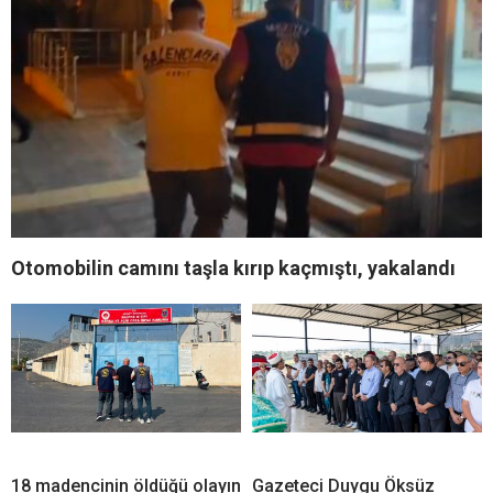
Otomobilin camını taşla kırıp kaçmıştı, yakalandı
18 madencinin öldüğü olayın
Gazeteci Duygu Öksüz