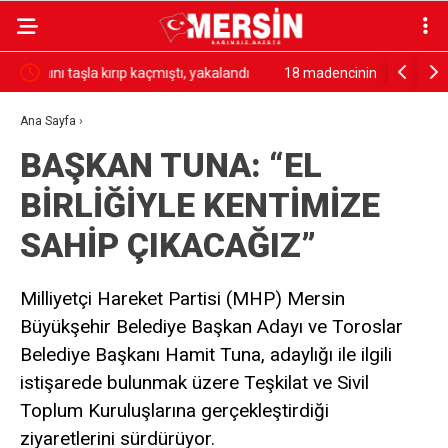
ndı
18 madencinin öldüğü olayın firari hükümlüsü
Ambulans i
yakalandı
yaralı
Ana Sayfa
›
BAŞKAN TUNA: “EL
BİRLİĞİYLE KENTİMİZE
SAHİP ÇIKACAĞIZ”
Milliyetçi Hareket Partisi (MHP) Mersin
Büyükşehir Belediye Başkan Adayı ve Toroslar
Belediye Başkanı Hamit Tuna, adaylığı ile ilgili
istişarede bulunmak üzere Teşkilat ve Sivil
Toplum Kuruluşlarına gerçekleştirdiği
ziyaretlerini sürdürüyor.