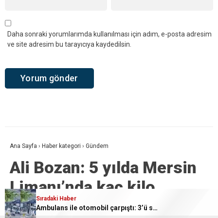
Daha sonraki yorumlarımda kullanılması için adım, e-posta adresim
ve site adresim bu tarayıcıya kaydedilsin.
Ana Sayfa
›
Haber kategori
›
Gündem
Ali Bozan: 5 yılda Mersin
Limanı’nda kaç kilo
Sıradaki Haber
uyuşturucu ve silah ele
Ambulans ile otomobil çarpıştı: 3’ü sağlık çalışanı 5 yaralı