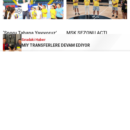
‘Sporu Tabana Yayıyoruz’
MSK SEZONU AÇTI
Sıradaki Haber
MİY TRANSFERLERE DEVAM EDİYOR
ÇBK’DA YENİDEN
Kahramanmaraşlı görme
YILDIZOĞLU DÖNEMİ
engelli sporcu Avrupa
Şampiyonası’ndan 4
madalyayla döndü