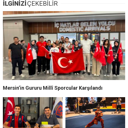
İLGİNİZİ
ÇEKEBİLİR
Mersin’in Gururu Millî Sporcular Karşılandı