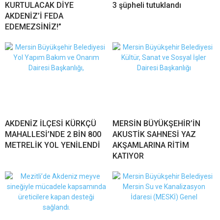
KURTULACAK DİYE
3 şüpheli tutuklandı
AKDENİZ’İ FEDA
EDEMEZSİNİZ!”
AKDENİZ İLÇESİ KÜRKÇÜ
MERSİN BÜYÜKŞEHİR’İN
MAHALLESİ’NDE 2 BİN 800
AKUSTİK SAHNESİ YAZ
METRELİK YOL YENİLENDİ
AKŞAMLARINA RİTİM
KATIYOR