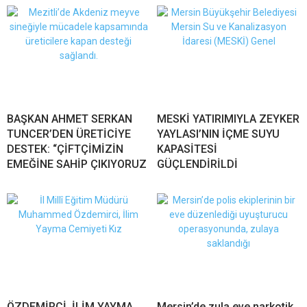
BAŞKAN AHMET SERKAN
MESKİ YATIRIMIYLA ZEYKER
TUNCER’DEN ÜRETİCİYE
YAYLASI’NIN İÇME SUYU
DESTEK: “ÇİFTÇİMİZİN
KAPASİTESİ
EMEĞİNE SAHİP ÇIKIYORUZ
GÜÇLENDİRİLDİ
ÖZDEMİRCİ, İLİM YAYMA
Mersin’de zula eve narkotik