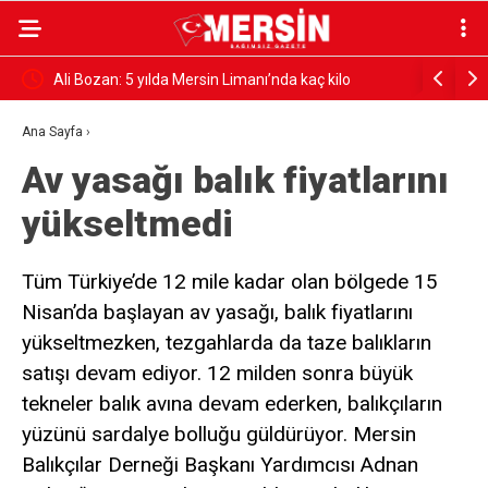
İCİYE
Ali Bozan: 5 yılda Mersin Limanı’nda kaç kilo
“AVRUPA 
YORUZ
uyuşturucu ve silah ele geçirildi?
FEDA EDE
Ana Sayfa
›
Av yasağı balık fiyatlarını
yükseltmedi
Tüm Türkiye’de 12 mile kadar olan bölgede 15
Nisan’da başlayan av yasağı, balık fiyatlarını
yükseltmezken, tezgahlarda da taze balıkların
satışı devam ediyor. 12 milden sonra büyük
tekneler balık avına devam ederken, balıkçıların
yüzünü sardalye bolluğu güldürüyor. Mersin
Balıkçılar Derneği Başkanı Yardımcısı Adnan