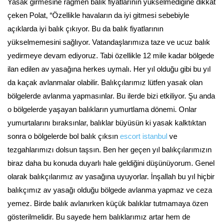
Yasak girmesine rağmen balık fiyatlarının yükselmediğine dikkat
çeken Polat, “Özellikle havaların da iyi gitmesi sebebiyle
açıklarda iyi balık çıkıyor. Bu da balık fiyatlarının
yükselmemesini sağlıyor. Vatandaşlarımıza taze ve ucuz balık
yedirmeye devam ediyoruz. Tabi özellikle 12 mile kadar bölgede
ilan edilen av yasağına herkes uymalı. Her yıl olduğu gibi bu yıl
da kaçak avlanmalar olabilir. Balıkçılarımız lütfen yasak olan
bölgelerde avlanma yapmasınlar. Bu ilerde bizi etkiliyor. Şu anda
o bölgelerde yaşayan balıkların yumurtlama dönemi. Onlar
yumurtalarını bıraksınlar, balıklar büyüsün ki yasak kalktıktan
sonra o bölgelerde bol balık çıksın
escort istanbul
ve
tezgahlarımızı dolsun taşsın. Ben her geçen yıl balıkçılarımızın
biraz daha bu konuda duyarlı hale geldiğini düşünüyorum. Genel
olarak balıkçılarımız av yasağına uyuyorlar. İnşallah bu yıl hiçbir
balıkçımız av yasağı olduğu bölgede avlanma yapmaz ve ceza
yemez. Birde balık avlanırken küçük balıklar tutmamaya özen
gösterilmelidir. Bu sayede hem balıklarımız artar hem de