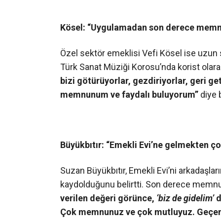
Kösel: “Uygulamadan son derece memn
Özel sektör emeklisi Vefi Kösel ise uzun 
Türk Sanat Müziği Korosu’nda korist olara
bizi götürüyorlar, gezdiriyorlar, geri g
memnunum ve faydalı buluyorum”
diye b
Büyükbıtır: “Emekli Evi’ne gelmekten ç
Suzan Büyükbıtır, Emekli Evi’ni arkadaşlar
kaydolduğunu belirtti. Son derece memnun
verilen değeri görünce,
‘biz de gidelim’
d
Çok memnunuz ve çok mutluyuz. Geçenl