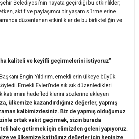
ehir Belediyesi’nin hayata geçirdiği bu etkinlikler;
tken, aktif ve paylaşımcı bir yaşam sürmelerine
mında düzenlenen etkinlikler de bu birlikteliğin ve
ha kaliteli ve keyifli geçirmelerini istiyoruz”
 Başkanı Engin Yıldırım, emeklilerin ülkeye büyük
öyledi. Emekli Evleri’nde sık sık düzenledikleri
k katılımını hedeflediklerini sözlerine ekleyen
a, ülkemize kazandırdığınız değerler, yapmış
 zaman kalbimizdesiniz. Biz de yapmış olduğumuz
sizinle ortak vakit geçirmek, sizin burada
liteli hale getirmek için elimizden geleni yapıyoruz.
mize ve ülkemize kattığınız değerler için hepinize