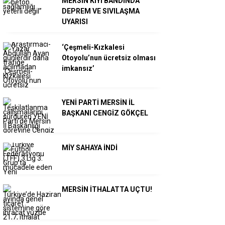
MERSİN KIYI BANDINDA
DEPREM VE SIVILAŞMA
UYARISI
‘Çeşmeli-Kızkalesi
Otoyolu’nun ücretsiz olması
imkansız’
YENİ PARTİ MERSİN İL
BAŞKANI CENGİZ GÖKÇEL
MİY SAHAYA İNDİ
MERSİN İTHALATTA UÇTU!