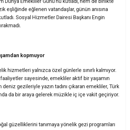
em Dünya Emekliler Günü’nü kutladı, hem de birlikte
ik eşliğinde eğlenen vatandaşlar, günün anısına
utladı. Sosyal Hizmetler Dairesi Başkanı Engin
bırakmadı.
 yaşamdan kopmuyor
k hizmetleri yalnızca özel günlerle sınırlı kalmıyor.
faaliyetler sayesinde, emekliler aktif bir yaşamın
eniz gezileriyle yazın tadını çıkaran emekliler, Türk
da da bir araya gelerek müzikle iç içe vakit geçiriyor.
doğal güzelliklerini tanımaya yönelik gezi programları