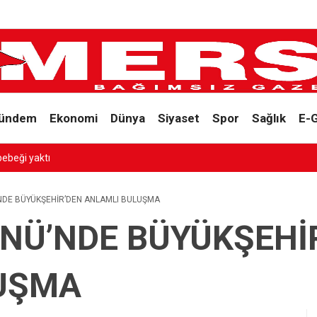
ündem
Ekonomi
Dünya
Siyaset
Spor
Sağlık
E-
bebeği yaktı
NDE BÜYÜKŞEHİR’DEN ANLAMLI BULUŞMA
NÜ’NDE BÜYÜKŞEHİ
UŞMA