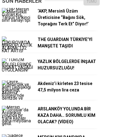
SON HABERLER
TÜMÜ
‘AKP, Mersinli Üzüm
Üreticisine “Bağını Sök,
Toprağını Terk Et” Diyor!’
THE GUARDIAN TÜRKİYE’Yİ
MANŞETE TAŞIDI
YAZLIK BÖLGELERDE İNŞAAT
HUZURSUZLUĞU!
Akdeniz’i kirleten 23 tesise
47,5 milyon lira ceza
ARSLANKÖY YOLUNDA BİR
KAZA DAHA… SORUMLU KİM
OLACAK? (VİDEO)