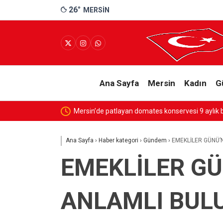
26
°
MERSIN
Ana Sayfa
Mersin
Kadın
G
Mersin’de patlayan domates konservesi 9 aylık 
Ana Sayfa
›
Haber kategori
›
Gündem
›
EMEKLİLER GÜNÜ’
EMEKLİLER GÜ
ANLAMLI BUL