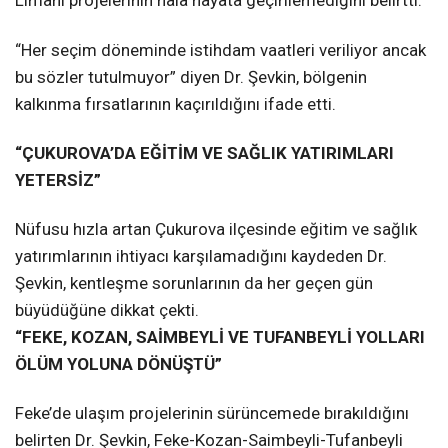
Limanı projelerinin hâlâ hayata geçirilemediğini belirtti.
“Her seçim döneminde istihdam vaatleri veriliyor ancak
bu sözler tutulmuyor” diyen Dr. Şevkin, bölgenin
kalkınma fırsatlarının kaçırıldığını ifade etti.
“ÇUKUROVA’DA EĞİTİM VE SAĞLIK YATIRIMLARI
YETERSİZ”
Nüfusu hızla artan Çukurova ilçesinde eğitim ve sağlık
yatırımlarının ihtiyacı karşılamadığını kaydeden Dr.
Şevkin, kentleşme sorunlarının da her geçen gün
büyüdüğüne dikkat çekti.
“FEKE, KOZAN, SAİMBEYLİ VE TUFANBEYLİ YOLLARI
ÖLÜM YOLUNA DÖNÜŞTÜ”
Feke’de ulaşım projelerinin sürüncemede bırakıldığını
belirten Dr. Şevkin, Feke-Kozan-Saimbeyli-Tufanbeyli