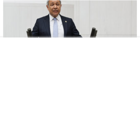
‘ŞEHİR HASTANELERİNE 7 AYDA 93 MİLYAR 316
MİLYON TL ÖDEME!’