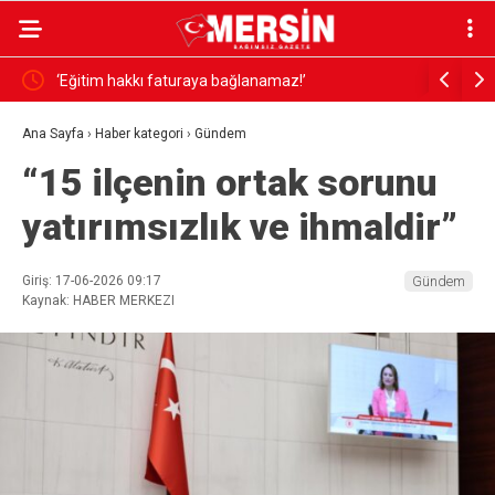
 Kurucu
‘Eğitim hakkı faturaya bağlanamaz!’
ATIK İTHA
YÖNETİM 
Ana Sayfa
›
Haber kategori
›
Gündem
“15 ilçenin ortak sorunu
yatırımsızlık ve ihmaldir”
Giriş: 17-06-2026 09:17
Gündem
Kaynak: HABER MERKEZI