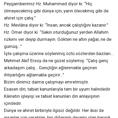
Peygamberimiz Hz. Muhammed diyor ki: “Hiç
ölmeyecekmiş gibi dünya için, yarın ölecekmiş gibi de
ahiret için çalış.”
Hz. Mevlâna diyor ki: “İnsan, ancak çalıştığını kazanır.”
Hz. Ömer diyor ki: “Sakın oturduğunuz yerden Allahım
rızkımı ver deyip durmayın. Gökten ne altın yağar, ne de
gümüş…”
İşte çalışma üzerine söylenmiş özlü sözlerden bazıları…
Mehmet Akif Ersoy da ne güzel söylemiş: “Çalış genç
arkadaşım çalış… Gençliğin eğlenmekle geçiren
ihtiyarlığını ağlamakla geçirir…”
Bizim dinimiz daima çalışmayı emretmiştir.
Esasen din; tabiat kanunlarıyla tam bir uyum halindedir.
Kâinatın işleyişi ve tabiat kanunları din anlayışının
içindedir.
Dünya ve ahiret birbiriyle ilgisiz değildir. Her ikisi de
insanlar için yaratılan, biri diğerinin devamı olan barışık