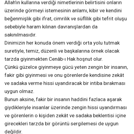
Allah’ın kullarına verdiği nimetlerinin belirtisini onların
üzerinde görmeyi istemesinin anlamı, kibir ve kendini
beğenmişlik gibi ifrat, cimrilik ve süflîlik gibi tefrit oluşu
sebebiyle haram kılınan davranışlardan da
sakınılmasıdır.
Dinimizin her konuda önem verdiği orta yolu tutmak
suretiyle, temiz, düzenli ve başkalarına örnek olacak
tarzda giyinmekten Cenâb-ı Hak hoşnut olur.
Çünkü güzelce giyinmeye gücü yeten zengin bir insanın,
fakir gibi giyinmesi ve onu görenlerde kendisine zekât
ve sadaka verme hissi uyandıracak bir intiba bırakması
uygun olmaz.
Bunun aksine, fakir bir insanın haddini fazlaca aşarak
giydikleriyle insanlar üzerinde zengin hissi uyandırması
ve görenlerin o kişiden zekât ve sadaka beklentisi içine
girecekleri tarzda bir görüntü sergilemesi de uygun
değildir.