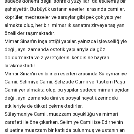
sadece dönemi değil, sonraki yüzyılları da etkilemiş bir
şahsiyettir. Bu büyük ustanın eserleri arasında camiler,
köprüler, medreseler ve saraylar gibi pek çok yapı yer
almakta olup, her biri mimarlık sanatını zirveye taşıyan
özellikler taşımaktadır.
Mimar Sinan’ın inşa ettiği yapılar, yalnızca işlevselliğiyle
değil, aynı zamanda estetik yapılarıyla da göz
doldurmakta ve ziyaretçilerini kendisine hayran
bırakmaktadır.
Mimar Sinan’ın en bilinen eserleri arasında Süleymaniye
Camii, Selimiye Camii, Şehzade Camii ve Rüstem Paşa
Camii yer almakta olup, bu yapılar sadece mimari açıdan
değil, aynı zamanda dini ve sosyal hayat üzerindeki
etkileriyle de dikkat çekmektedirler.
Süleymaniye Camii, muazzam büyüklüğü ve mimari
zarafeti ile öne çıkarken, Selimiye Camii ise Edirne’nin
siluetine muazzam bir katkıda bulunmuş ve ustanın en