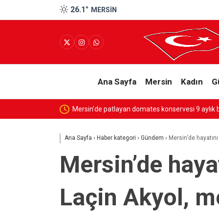
26.1
°
MERSIN
Ana Sayfa
Mersin
Kadın
G
Mersin’de patlayan domates konservesi 9 aylık 
Ana Sayfa
›
Haber kategori
›
Gündem
›
Mersin’de hayatını
Mersin’de haya
Laçin Akyol, m