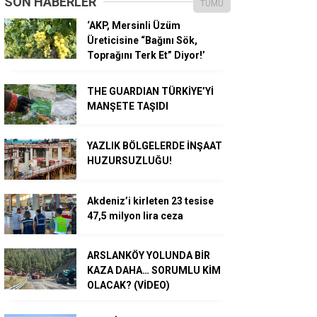
SON HABERLER
TÜMÜ
‘AKP, Mersinli Üzüm
Üreticisine “Bağını Sök,
Toprağını Terk Et” Diyor!’
THE GUARDIAN TÜRKİYE’Yİ
MANŞETE TAŞIDI
YAZLIK BÖLGELERDE İNŞAAT
HUZURSUZLUĞU!
Akdeniz’i kirleten 23 tesise
47,5 milyon lira ceza
ARSLANKÖY YOLUNDA BİR
KAZA DAHA… SORUMLU KİM
OLACAK? (VİDEO)