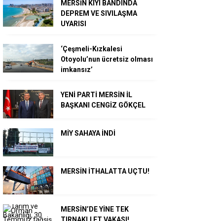
MERSİN KIYI BANDINDA
DEPREM VE SIVILAŞMA
UYARISI
‘Çeşmeli-Kızkalesi
Otoyolu’nun ücretsiz olması
imkansız’
YENİ PARTİ MERSİN İL
BAŞKANI CENGİZ GÖKÇEL
MİY SAHAYA İNDİ
MERSİN İTHALATTA UÇTU!
MERSİN’DE YİNE TEK
TIRNAKLI ET VAKASI!