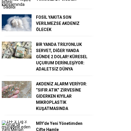
FOSİL YAKITA SON
VERİLMEZSE AKDENİZ
ÖLECEK
BİR YANDA TRİLYONLUK
SERVET, DİĞER YANDA
GÜNDE 2 DOLAR! KÜRESEL
UÇURUM DERİNLEŞİYOR:
ADALETSİZ DÜNYA
AKDENİZ ALARM VERİYOR:
“SIFIR ATIK” ZİRVESİNE
GİDERKEN KIYILAR
MİKROPLASTİK
KUŞATMASINDA
MİY’de Yeni Yönetimden
Çifte Hamle