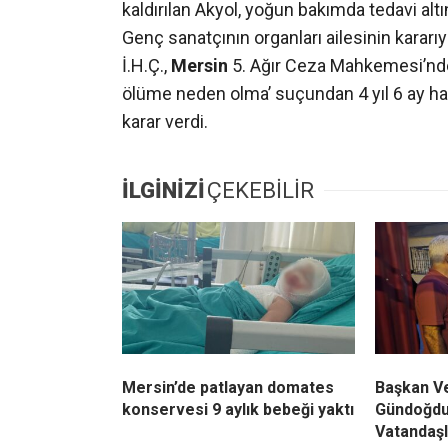
kaldırılan Akyol, yoğun bakımda tedavi altı
Genç sanatçının organları ailesinin kararı
İ.H.Ç.,
Mersin
5. Ağır Ceza Mahkemesi’nde y
ölüme neden olma’ suçundan 4 yıl 6 ay ha
karar verdi.
İLGİNİZİ
ÇEKEBİLİR
Mersin’de patlayan domates
Başkan Ve
konservesi 9 aylık bebeği yaktı
Gündoğdu
Vatandaşl