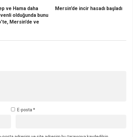
lep ve Hama daha
Mersin’de incir hasadı başladı
venli olduğunda bunu
’te, Mersin’de ve
E-posta
*
-posta adresim ve site adresim bu tarayıcıya kaydedilsin.