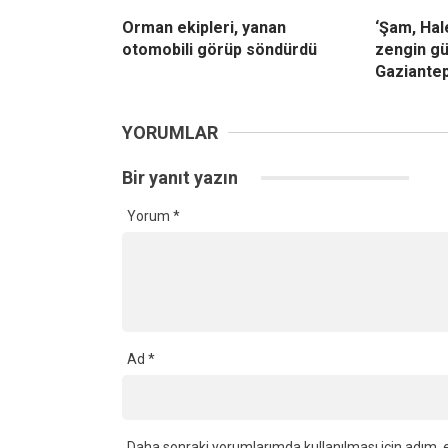
Orman ekipleri, yanan
‘Şam, Ha
otomobili görüp söndürdü
zengin gü
Gaziantep
YORUMLAR
Bir yanıt yazın
Yorum
*
Ad
*
Daha sonraki yorumlarımda kullanılması için adım, e