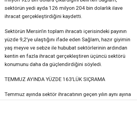
sektörün yedi ayda 126 milyon 204 bin dolarlık ilave
ihracat gerçekleştirdiğini kaydetti.
Sektörün Mersin’in toplam ihracatı içerisindeki payının
yüzde 9,2’ye ulaştığını ifade eden Sağlam, hazır giyimin
yaş meyve ve sebze ile hububat sektörlerinin ardından
kentin en fazla ihracat gerçekleştiren üçüncü sektörü
konumunu daha da güçlendirdiğini söyledi.
TEMMUZ AYINDA YÜZDE 163’LÜK SIÇRAMA
Temmuz ayında sektör ihracatının geçen yılın aynı ayına
göre yüzde 163 artarak 19 milyon 71 bin dolardan 50
milyon 157 bin dolara yükseldiğini belirten Sağlam, aylık
bazda da haziran ayına göre yaklaşık yüzde 30 oranında
büyüme yaşandığını ifade etti.