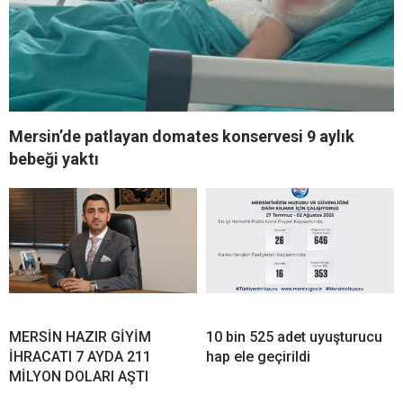
Mersin’de patlayan domates konservesi 9 aylık
bebeği yaktı
MERSİN HAZIR GİYİM
10 bin 525 adet uyuşturucu
İHRACATI 7 AYDA 211
hap ele geçirildi
MİLYON DOLARI AŞTI