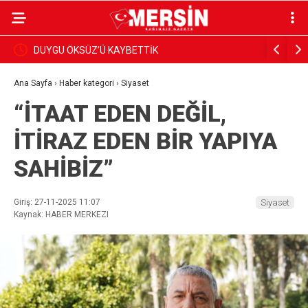
BAŞKAN YILDIZ, SAHADAKİ ÇALIŞMALARI YERİNDE
Dim, Gazet
İNCELEDİ
Sundu
Ana Sayfa
›
Haber kategori
›
Siyaset
“İTAAT EDEN DEĞİL,
İTİRAZ EDEN BİR YAPIYA
SAHİBİZ”
Giriş: 27-11-2025 11:07
Siyaset
Kaynak: HABER MERKEZI