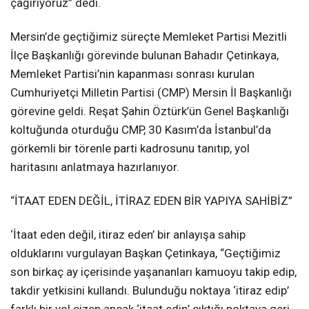
çağırıyoruz” dedi.
Mersin’de geçtiğimiz süreçte Memleket Partisi Mezitli
İlçe Başkanlığı görevinde bulunan Bahadır Çetinkaya,
Memleket Partisi’nin kapanması sonrası kurulan
Cumhuriyetçi Milletin Partisi (CMP) Mersin İl Başkanlığı
görevine geldi. Reşat Şahin Öztürk’ün Genel Başkanlığı
koltuğunda oturduğu CMP, 30 Kasım’da İstanbul’da
görkemli bir törenle parti kadrosunu tanıtıp, yol
haritasını anlatmaya hazırlanıyor.
“İTAAT EDEN DEĞİL, İTİRAZ EDEN BİR YAPIYA SAHİBİZ”
‘İtaat eden değil, itiraz eden’ bir anlayışa sahip
olduklarını vurgulayan Başkan Çetinkaya, “Geçtiğimiz
son birkaç ay içerisinde yaşananları kamuoyu takip edip,
takdir yetkisini kullandı. Bulunduğu noktaya ‘itiraz edip’
farklı bir yol çizen ancak ‘itaat edip’ çıktığı noktaya geri