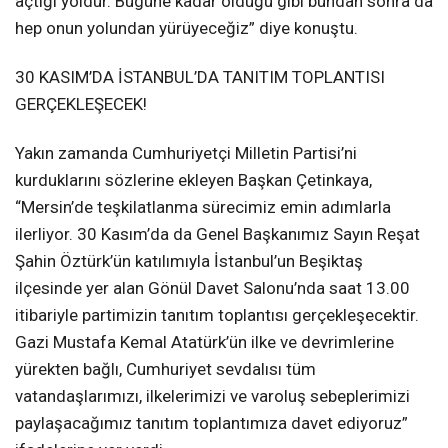
açtığı yoldur. Bugüne kadar olduğu gibi bundan sonra da
hep onun yolundan yürüyeceğiz” diye konuştu.
30 KASIM’DA İSTANBUL’DA TANITIM TOPLANTISI
GERÇEKLEŞECEK!
Yakın zamanda Cumhuriyetçi Milletin Partisi’ni
kurduklarını sözlerine ekleyen Başkan Çetinkaya,
“Mersin’de teşkilatlanma sürecimiz emin adımlarla
ilerliyor. 30 Kasım’da da Genel Başkanımız Sayın Reşat
Şahin Öztürk’ün katılımıyla İstanbul’un Beşiktaş
ilçesinde yer alan Gönül Davet Salonu’nda saat 13.00
itibariyle partimizin tanıtım toplantısı gerçekleşecektir.
Gazi Mustafa Kemal Atatürk’ün ilke ve devrimlerine
yürekten bağlı, Cumhuriyet sevdalısı tüm
vatandaşlarımızı, ilkelerimizi ve varoluş sebeplerimizi
paylaşacağımız tanıtım toplantımıza davet ediyoruz”