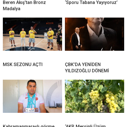
Beren Akış’tan Bronz
‘Sporu Tabana Yayıyoruz’
Madalya
MSK SEZONU AÇTI
ÇBK’DA YENİDEN
YILDIZOĞLU DÖNEMİ
Kahramanmaraşlı görme
‘AKP, Mersinli Üzüm