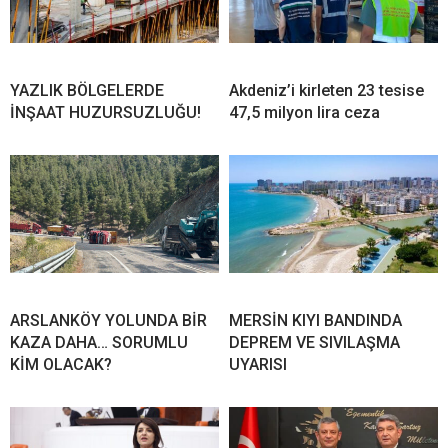
YAZLIK BÖLGELERDE
Akdeniz’i kirleten 23 tesise
İNŞAAT HUZURSUZLUĞU!
47,5 milyon lira ceza
ARSLANKÖY YOLUNDA BİR
MERSİN KIYI BANDINDA
KAZA DAHA… SORUMLU
DEPREM VE SIVILAŞMA
KİM OLACAK?
UYARISI