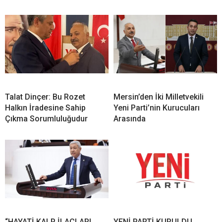
Talat Dinçer: Bu Rozet
Mersin’den İki Milletvekili
Halkın İradesine Sahip
Yeni Parti’nin Kurucuları
Çıkma Sorumluluğudur
Arasında
“HAYATİ KALP İLAÇLARI
YENİ PARTİ KURULDU