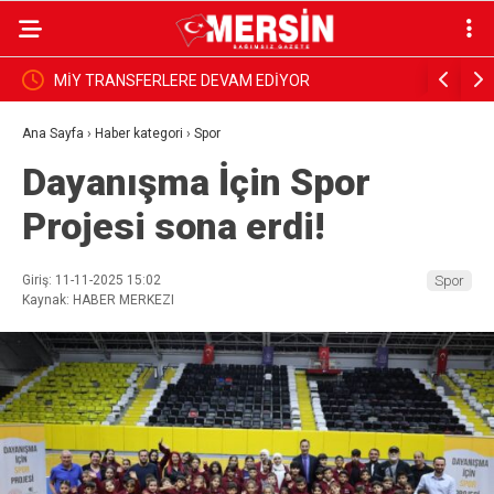
6
MİY TRANSFERLERE DEVAM EDİYOR
‘Yüzde 1’lik
Riske Atılıyo
Ana Sayfa
›
Haber kategori
›
Spor
Dayanışma İçin Spor
Projesi sona erdi!
Giriş: 11-11-2025 15:02
Spor
Kaynak: HABER MERKEZI