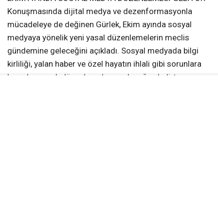
Konuşmasında dijital medya ve dezenformasyonla
mücadeleye de değinen Gürlek, Ekim ayında sosyal
medyaya yönelik yeni yasal düzenlemelerin meclis
gündemine geleceğini açıkladı. Sosyal medyada bilgi
kirliliği, yalan haber ve özel hayatın ihlali gibi sorunlara
karşı kapsamlı düzenlemeler yapılacağını belirten
Gürlek, dijital medyanın daha sağlıklı bir yapıya
kavuşması için yürütülen çalışmaları önemsediklerini
ifade etti.
GAZETECİLİĞİN GELECEĞİ TARTIŞILDI
Iğdır’daki çalıştayda gazeteciliğin geleceği masaya
yatırıldı. KGK Genel Başkanı Mehmet Ali Dim çalıştay
öncesinde yaptığı konuşmada gazeteciliğin geleceğine
dair kaygılarını ve yasaya olan ihtiyacı anlattı. KGK Genel
Başkan Yardımcısı Nalan Yazgan da panelde bir
konuşma yaparak yeni NATO döneminde dijital medya