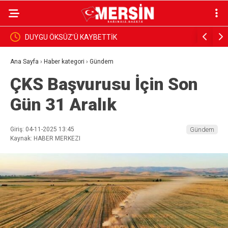
DUYGU ÖKSÜZ’Ü KAYBETTİK
BAŞKAN Y
İNCELEDİ
Ana Sayfa
›
Haber kategori
›
Gündem
ÇKS Başvurusu İçin Son
Gün 31 Aralık
Giriş: 04-11-2025 13:45
Gündem
Kaynak: HABER MERKEZI