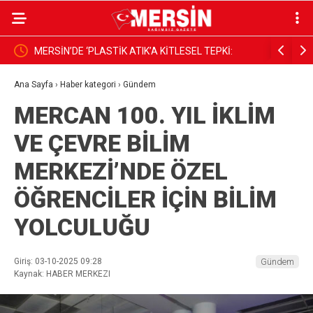
İ:
Mekke Ortak Savunma Anlaşması imzalandı
Kıratlı: 
demektir
Ana Sayfa
›
Haber kategori
›
Gündem
MERCAN 100. YIL İKLİM
VE ÇEVRE BİLİM
MERKEZİ’NDE ÖZEL
ÖĞRENCİLER İÇİN BİLİM
YOLCULUĞU
Giriş: 03-10-2025 09:28
Gündem
Kaynak: HABER MERKEZI