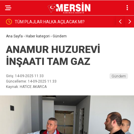
 10,57
TÜM PLAJLAR HALKA AÇILACAK MI?
E-GAZETE
Ana Sayfa
›
Haber kategori
›
Gündem
ANAMUR HUZUREVİ
İNŞAATI TAM GAZ
Giriş: 14-09-2025 11:33
Gündem
Güncelleme: 14-09-2025 11:33
Kaynak: HATİCE AKARCA