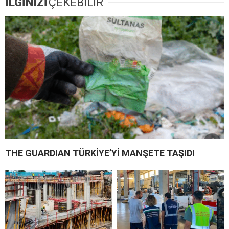
İLGİNİZİ
ÇEKEBİLİR
THE GUARDIAN TÜRKİYE’Yİ MANŞETE TAŞIDI