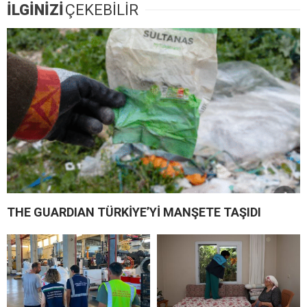
İLGİNİZİ
ÇEKEBİLİR
THE GUARDIAN TÜRKİYE’Yİ MANŞETE TAŞIDI