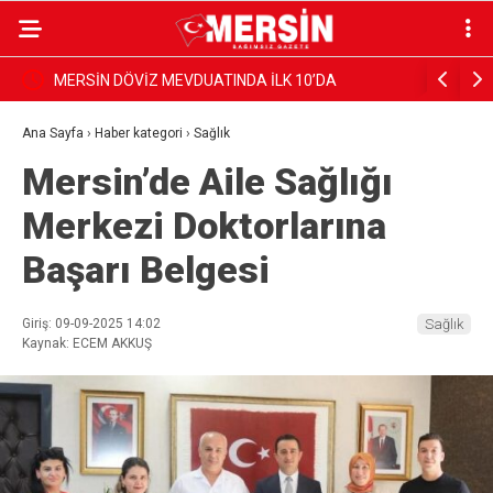
MEVDUATINDA İLK 10’DA
ALANYA VE ANTALYA KIYILARIND
ÇÖKÜŞTE!
Ana Sayfa
›
Haber kategori
›
Sağlık
Mersin’de Aile Sağlığı
Merkezi Doktorlarına
Başarı Belgesi
Giriş: 09-09-2025 14:02
Sağlık
Kaynak: ECEM AKKUŞ