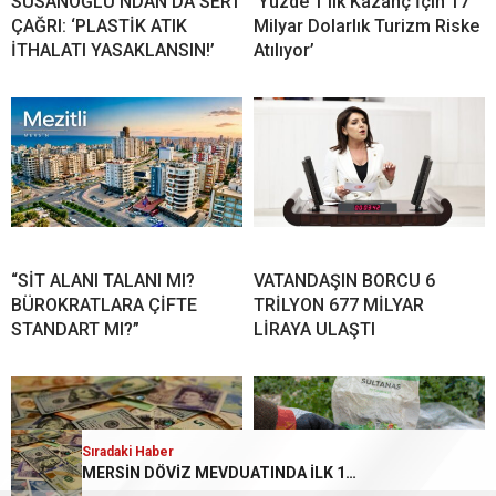
SUSANOĞLU’NDAN DA SERT
‘Yüzde 1’lik Kazanç İçin 17
ÇAĞRI: ‘PLASTİK ATIK
Milyar Dolarlık Turizm Riske
İTHALATI YASAKLANSIN!’
Atılıyor’
“SİT ALANI TALANI MI?
VATANDAŞIN BORCU 6
BÜROKRATLARA ÇİFTE
TRİLYON 677 MİLYAR
STANDART MI?”
LİRAYA ULAŞTI
Sıradaki Haber
Sıradaki Haber
‘AKP, Mersinli Üzüm Üreticisine “Bağını Sök, Toprağını Terk Et” Diyor!’
MERSİN DÖVİZ MEVDUATINDA İLK 10’DA