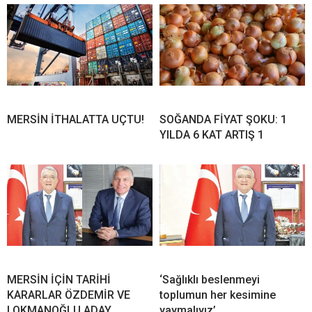
MERSİN İTHALATTA UÇTU!
SOĞANDA FİYAT ŞOKU: 1
YILDA 6 KAT ARTIŞ 1
MERSİN İÇİN TARİHİ
‘Sağlıklı beslenmeyi
KARARLAR ÖZDEMİR VE
toplumun her kesimine
LOKMANOĞLU ADAY
yaymalıyız’