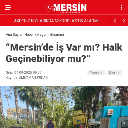
 kabul
AKDENİZ KIYILARINDA MİKROPLASTİK ALARMI
‘KENT KO
SÜRÜYOR: ATIK İTHALATI VE DENETİMLER DE
Ana Sayfa
›
Haber kategori
›
Ekonomi
“Mersin’de İş Var mı? Halk
GÜNDEMDE
Geçinebiliyor mu?”
Giriş: 04-09-2025 09:57
Ekonomi
Mersin
Kaynak: UMUT CAN ERKAN