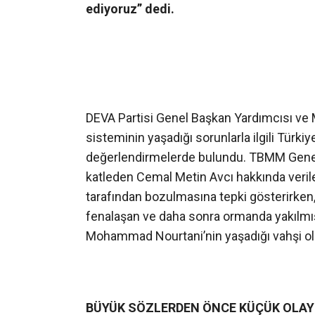
ediyoruz” dedi.
DEVA Partisi Genel Başkan Yardımcısı ve 
sisteminin yaşadığı sorunlarla ilgili Türk
değerlendirmelerde bulundu. TBMM Genel 
katleden Cemal Metin Avcı hakkında verile
tarafından bozulmasına tepki gösterirken,
fenalaşan ve daha sonra ormanda yakılmı
Mohammad Nourtani’nin yaşadığı vahşi olayı
B
Ü
Y
ÜK S
Ö
ZLERDEN
Ö
NCE K
ÜÇÜK OLAY