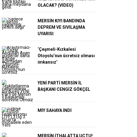
OLACAK? (VİDEO)
MERSİN KIYI BANDINDA
DEPREM VE SIVILAŞMA
UYARISI
‘Çeşmeli-Kızkalesi
Otoyolu’nun ücretsiz olması
imkansız’
YENİ PARTİ MERSİN İL
BAŞKANI CENGİZ GÖKÇEL
MİY SAHAYA İNDİ
MERSİN İTHALATTA UÇTU!