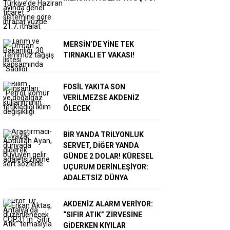
MERSİN’DE YİNE TEK
TIRNAKLI ET VAKASI!
FOSİL YAKITA SON
VERİLMEZSE AKDENİZ
ÖLECEK
BİR YANDA TRİLYONLUK
SERVET, DİĞER YANDA
GÜNDE 2 DOLAR! KÜRESEL
UÇURUM DERİNLEŞİYOR:
ADALETSİZ DÜNYA
AKDENİZ ALARM VERİYOR:
“SIFIR ATIK” ZİRVESİNE
GİDERKEN KIYILAR