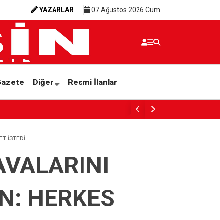
YAZARLAR
07 Ağustos 2026 Cum
Gazete
Diğer
Resmi İlanlar
Beren Akış’tan Bronz Madalya
LET İSTEDİ
AVALARINI
N: HERKES