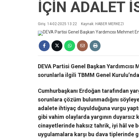
İÇİN ADALET 
Giriş: 14-02-2025 13:22
Kaynak: HABER MERKEZI
DEVA Partisi Genel Başkan Yardımcısı
sorunlarla ilgili TBMM Genel Kurulu’nd
Cumhurbaşkanı Erdoğan tarafından yarg
sorunlara çözüm bulunmadığını s
ö
yley
adalete ihtiyaç duyulduğuna vurgu yaptı
gibi vahim olaylarda yargının duyarsız 
cinayetlerinde haksız tahrik, iyi hâl ve 
uygulamalara karşı bu dava tiplerinde g