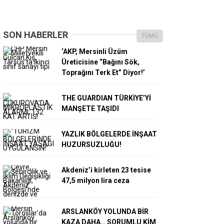
SON HABERLER
TÜMÜ
‘AKP, Mersinli Üzüm
Üreticisine “Bağını Sök,
Toprağını Terk Et” Diyor!’
THE GUARDIAN TÜRKİYE’Yİ
MANŞETE TAŞIDI
YAZLIK BÖLGELERDE İNŞAAT
HUZURSUZLUĞU!
Akdeniz’i kirleten 23 tesise
47,5 milyon lira ceza
ARSLANKÖY YOLUNDA BİR
KAZA DAHA… SORUMLU KİM