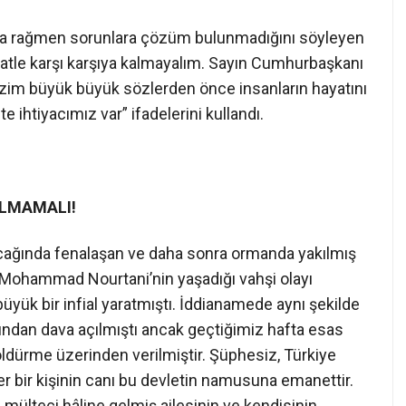
ına rağmen sorunlara çözüm bulunmadığını söyleyen
aatle karşı karşıya kalmayalım. Sayın Cumhurbaşkanı
bizim büyük büyük sözlerden önce insanların hayatını
e ihtiyacımız var” ifadelerini kullandı.
OLMAMALI!
ocağında fenalaşan ve daha sonra ormanda yakılmış
 Mohammad Nourtani’nin yaşadığı vahşi olayı
ük bir infial yaratmıştı. İddianamede aynı şekilde
ndan dava açılmıştı ancak geçtiğimiz hafta esas
öldürme üzerinden verilmiştir. Şüphesiz, Türkiye
er bir kişinin canı bu devletin namusuna emanettir.
 mülteci hâline gelmiş ailesinin ve kendisinin