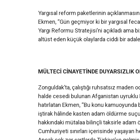
Yargısal reform paketlerinin açıklanmas
Ekmen, “Gün geçmiyor ki bir yargısal fec
Yargı Reformu Stratejisi’ni açıkladı ama 
altüst eden küçük olaylarda ciddi bir adalet
M
ÜLTEC
İ CİNAYETİNDE DUYARSIZLIK 
Zonguldak’ta, çalıştığı ruhsatsız maden 
halde cesedi bulunan Afganistan uyruklu
hatırlatan Ekmen, “Bu konu kamuoyunda büy
iştirak hâlinde kasten adam öldürme suçu
hakkındaki mütalaa bilinçli taksirle adam 
Cumhuriyeti sınırları içerisinde yaşayan h
Ancak çok zor şartlarda Türkiye’ye gelmiş,