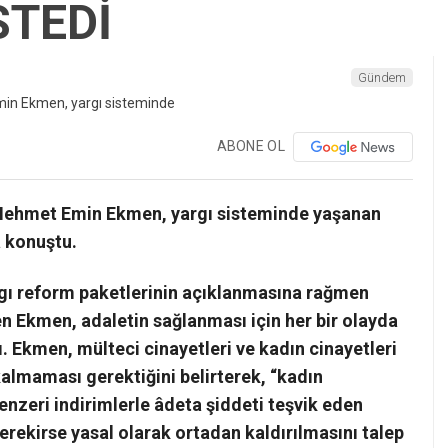
İSTEDİ
Gündem
ABONE OL
 Mehmet Emin Ekmen, yargı sisteminde yaşanan
a konuştu.
ı reform paketlerinin açıklanmasına rağmen
en Ekmen, adaletin sağlanması için her bir olayda
. Ekmen, mülteci cinayetleri ve kadın cinayetleri
kalmaması gerektiğini belirterek,
“
kadın
benzeri indirimlerle âdeta şiddeti teşvik eden
erekirse yasal olarak ortadan kaldırılmasını talep