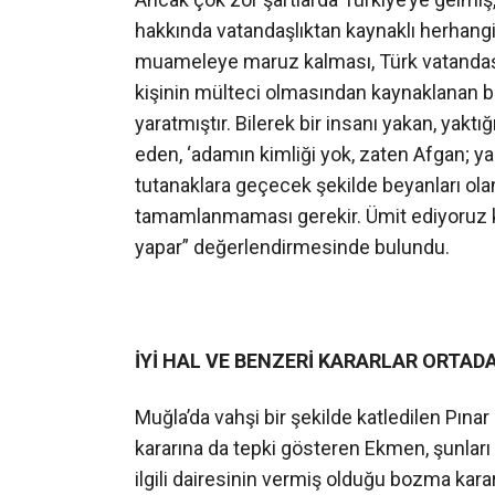
hakkında vatandaşlıktan kaynaklı herhangi
muameleye maruz kalması, Türk vatandaşla
kişinin mülteci olmasından kaynaklanan bir
yaratmıştır. Bilerek bir insanı yakan, yakt
eden, ‘adamın kimliği yok, zaten Afgan; yak
tutanaklara geçecek şekilde beyanları ola
tamamlanmaması gerekir. Ümit ediyoruz ki 
yapar” değerlendirmesinde bulundu.
İ
Y
İ
HAL VE BENZER
İ KARARLAR ORTADA
Muğla’da vahşi bir şekilde katledilen Pın
kararına da tepki gösteren Ekmen, şunları 
ilgili dairesinin vermiş olduğu bozma karar