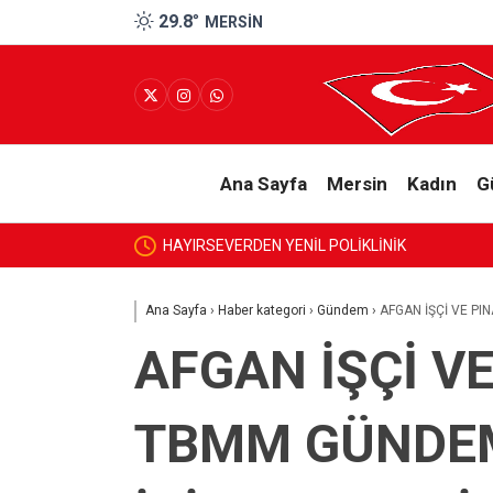
29.8
°
MERSIN
Ana Sayfa
Mersin
Kadın
G
HAYIRSEVERDEN YENİL POLİKLİNİK
Ana Sayfa
›
Haber kategori
›
Gündem
›
AFGAN İŞÇİ VE PI
AFGAN İŞÇİ V
TBMM GÜNDEM