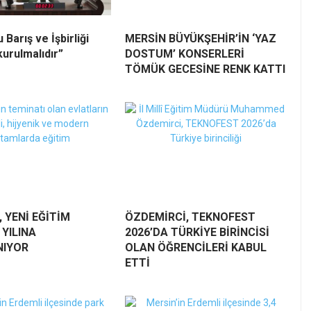
Barış ve İşbirliği
MERSİN BÜYÜKŞEHİR’İN ‘YAZ
kurulmalıdır”
DOSTUM’ KONSERLERİ
TÖMÜK GECESİNE RENK KATTI
 YENİ EĞİTİM
ÖZDEMİRCİ, TEKNOFEST
YILINA
2026’DA TÜRKİYE BİRİNCİSİ
NIYOR
OLAN ÖĞRENCİLERİ KABUL
ETTİ