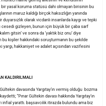
 bir yasal koruma statüsü dahi olmayan birisinin bu
rının maruz kaldığı birçok haksızlığın yanında
 duyarsızlık olarak vicdanlı insanlarda kaygı ve tepki
ığı cesedi gizleyen, bunun için büyük bir çaba sarf
alım gitsin’ ve sonra da ‘yaktık biz onu’ diye
n bu kişiler hakkındaki soruşturmanın bu şekilde
yargı, hakkaniyet ve adalet açısından vazifesini
N KALDIRILMALI
ar Gültekin davasında Yargıtay’ın vermiş olduğu bozma
kaydetti; “Pınar Gültekin davası hakkında Yargıtay’ın
ı infial yarattı. başsavcılık itirazda bulundu ama biz