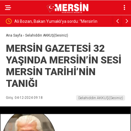
 Deneme
Ali Bozan, Bakan Yumaklı’ya sordu: “Mersin’in
TÜİOSB 3. 
yangınlara karşı hazırlık kapasitesi ne düzeyde”
Seçenekle
Ana Sayfa
›
Selahiddin AKKUŞ(Sesiniz)
MERSİN GAZETESİ 32
YAŞINDA MERSİN’İN SESİ
MERSİN TARİHİ’NİN
TANIĞI
Giriş: 04-12-2024 09:18
Selahiddin AKKUŞ(Sesiniz)