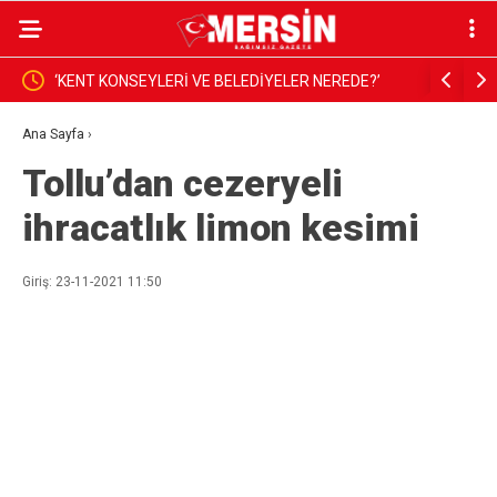
 NEREDE?’
ÇOCUK İŞÇİLİĞİYLE MÜCADELEDE TOPLUMSAL
Ta
DUYARLILIK ŞART
Ku
Ana Sayfa
›
Tollu’dan cezeryeli
ihracatlık limon kesimi
Giriş: 23-11-2021 11:50