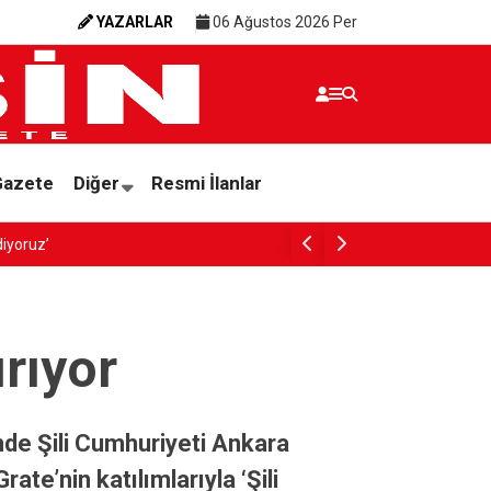
YAZARLAR
06 Ağustos 2026 Per
Gazete
Diğer
Resmi İlanlar
MSK SEZONU AÇTI
ırıyor
inde Şili Cumhuriyeti Ankara
te’nin katılımlarıyla ‘Şili