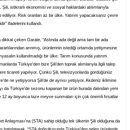
 Şili, istikrarlı ekonomisi ve sosyal haklardaki atılımlarıyla
p ediliyor. Risk oranları az bir ülke. Yatırım yapacaksanız çevre
dir” ifadelerini kullandı.
na dikkat çeken Garate, “Aslında ada değil ama tam bir ada
ararlılarından arınmış, ürünlerinin istediği ortamda yetişmesine
myasalın kullanılmadığı bir ülke. Tarım konusunda yatırım
nlarda Türkiye’den bize Şili’den toprak alımlarıyla ilgili talep
re ticareti yapılıyor. Çünkü Şili, televizyonlarda gördüğünüz
’de ne yetişiyorsa Şili’de de aynısı yetişiyor. Akdeniz iklimine
ayı da Türkiye’de sezonu kapanan bir ürün burada dalından yeni
ne 12 ay boyunca taze meyve sunmaları için çok önemli fırsatlar
et Anlaşması’na (STA) sahip olduğu tek ülkenin Şili olduğuna da
ı hatırlatarak, “STA doğrultusunda Türkiye’den gelen ürünlerde