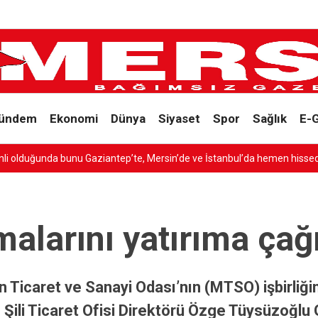
ündem
Ekonomi
Dünya
Siyaset
Spor
Sağlık
E-
unda bunu Gaziantep’te, Mersin’de ve İstanbul’da hemen hissediyoruz’
rmalarını yatırıma çağ
sin Ticaret ve Sanayi Odası’nın (MTSO) işbirliğ
ili Ticaret Ofisi Direktörü Özge Tüysüzoğlu Gra