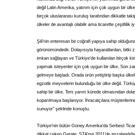
değil Latin Amerika, yatırım için çok uygun bir ülke.
birçok uluslararası kuruluş tarafından dikkatle taki
ülkeler de avantajlı olabilir ama ticarette çeşitlilik iyi
Şili’nin enteresan bir coğrafi yapıya sahip olduğu
görünümündedir. Dolayısıyla haşaratlardan, bitki z
imkan sağlayan ve Türkiye’de kullanılan birçok ki
yapmak isteyenler için çok uygun bir ülke. Son zama
gelmeye başladı. Orada ürün yetiştirip başka ülkele
egzotik meyvelerin bulunduğu bir ülke değil. Türkiye
sahip bir ülke. Ters yarım kürede olmasından dol
koparılmaya başlanıyor. İhracatçılara müşterileri
sunuyor” şeklinde konuştu.
Türkiye’nin bütün Güney Amerika’da Serbest Ticar
dikkat çeken Garate, STA’nın 2011’de imzalandığın