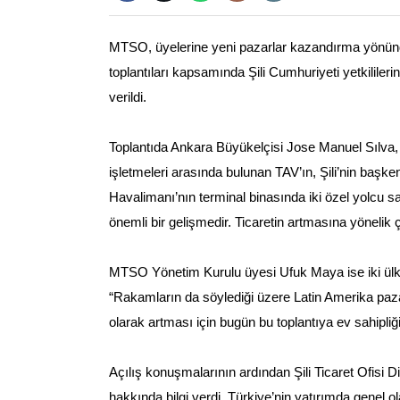
MTSO, üyelerine yeni pazarlar kazandırma yönünde
toplantıları kapsamında Şili Cumhuriyeti yetkililer
verildi.
Toplantıda Ankara Büyükelçisi Jose Manuel Sılva, ü
işletmeleri arasında bulunan TAV’ın, Şili’nin başk
Havalimanı’nın terminal binasında iki özel yolcu sa
önemli bir gelişmedir. Ticaretin artmasına yönelik
MTSO Yönetim Kurulu üyesi Ufuk Maya ise iki ülke 
“Rakamların da söylediği üzere Latin Amerika pazarınd
olarak artması için bugün bu toplantıya ev sahipliğ
Açılış konuşmalarının ardından Şili Ticaret Ofisi 
hakkında bilgi verdi. Türkiye’nin yatırımda genel o