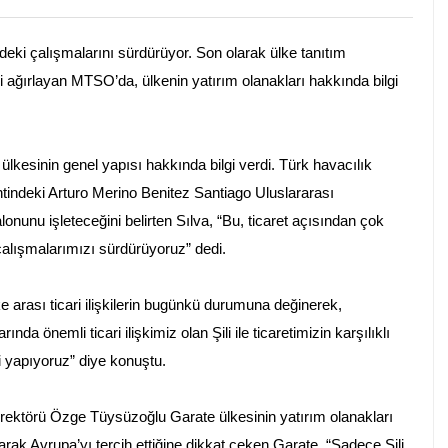
ki çalışmalarını sürdürüyor. Son olarak ülke tanıtım
ini ağırlayan MTSO’da, ülkenin yatırım olanakları hakkında bilgi
lkesinin genel yapısı hakkında bilgi verdi. Türk havacılık
entindeki Arturo Merino Benitez Santiago Uluslararası
lonunu işleteceğini belirten Sılva, “Bu, ticaret açısından çok
 çalışmalarımızı sürdürüyoruz” dedi.
arası ticari ilişkilerin bugünkü durumuna değinerek,
a önemli ticari ilişkimiz olan Şili ile ticaretimizin karşılıklı
i yapıyoruz” diye konuştu.
Direktörü Özge Tüysüzoğlu Garate ülkesinin yatırım olanakları
larak Avrupa’yı tercih ettiğine dikkat çeken Garate, “Sadece Şili