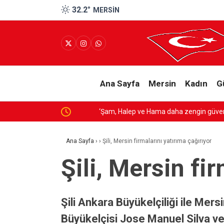
32.2
°
MERSIN
Ana Sayfa
Mersin
Kadın
G
‘Şam, Halep ve Hama daha zengin güvenli olduğ
Ana Sayfa
›
›
Şili, Mersin firmalarını yatırıma çağırıyor
Şili, Mersin fi
Şili Ankara Büyükelçiliği ile Mer
Büyükelçisi Jose Manuel Silva ve Ş