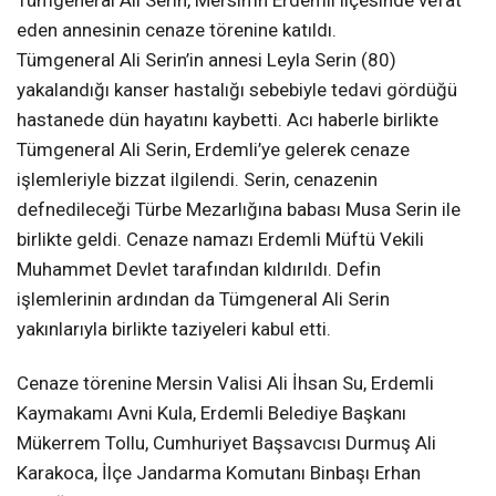
Tümgeneral Ali Serin, Mersin’in Erdemli ilçesinde vefat
eden annesinin cenaze törenine katıldı.
Tümgeneral Ali Serin’in annesi Leyla Serin (80)
yakalandığı kanser hastalığı sebebiyle tedavi gördüğü
hastanede dün hayatını kaybetti. Acı haberle birlikte
Tümgeneral Ali Serin, Erdemli’ye gelerek cenaze
işlemleriyle bizzat ilgilendi. Serin, cenazenin
defnedileceği Türbe Mezarlığına babası Musa Serin ile
birlikte geldi. Cenaze namazı Erdemli Müftü Vekili
Muhammet Devlet tarafından kıldırıldı. Defin
işlemlerinin ardından da Tümgeneral Ali Serin
yakınlarıyla birlikte taziyeleri kabul etti.
Cenaze törenine Mersin Valisi Ali İhsan Su, Erdemli
Kaymakamı Avni Kula, Erdemli Belediye Başkanı
Mükerrem Tollu, Cumhuriyet Başsavcısı Durmuş Ali
Karakoca, İlçe Jandarma Komutanı Binbaşı Erhan