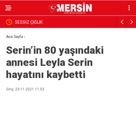
PARANIN RENGİ İNSANIN ÜZERİNE DÜŞMEYE
Başkan Vek
GÖRSÜN
Vatandaşl
Ana Sayfa
›
Serin’in 80 yaşındaki
annesi Leyla Serin
hayatını kaybetti
Giriş: 23-11-2021 11:53