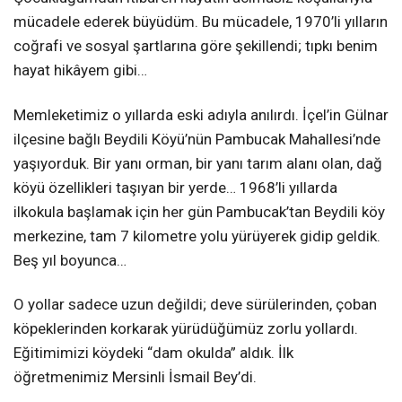
mücadele ederek büyüdüm. Bu mücadele, 1970’li yılların
coğrafi ve sosyal şartlarına göre şekillendi; tıpkı benim
hayat hikâyem gibi…
Memleketimiz o yıllarda eski adıyla anılırdı. İçel’in Gülnar
ilçesine bağlı Beydili Köyü’nün Pambucak Mahallesi’nde
yaşıyorduk. Bir yanı orman, bir yanı tarım alanı olan, dağ
köyü özellikleri taşıyan bir yerde… 1968’li yıllarda
ilkokula başlamak için her gün Pambucak’tan Beydili köy
merkezine, tam 7 kilometre yolu yürüyerek gidip geldik.
Beş yıl boyunca…
O yollar sadece uzun değildi; deve sürülerinden, çoban
köpeklerinden korkarak yürüdüğümüz zorlu yollardı.
Eğitimimizi köydeki “dam okulda” aldık. İlk
öğretmenimiz Mersinli İsmail Bey’di.