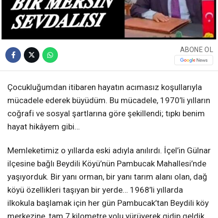
ABONE OL
Çocukluğumdan itibaren hayatın acımasız koşullarıyla
mücadele ederek büyüdüm. Bu mücadele, 1970’li yılların
coğrafi ve sosyal şartlarına göre şekillendi; tıpkı benim
hayat hikâyem gibi…
Memleketimiz o yıllarda eski adıyla anılırdı. İçel’in Gülnar
ilçesine bağlı Beydili Köyü’nün Pambucak Mahallesi’nde
yaşıyorduk. Bir yanı orman, bir yanı tarım alanı olan, dağ
köyü özellikleri taşıyan bir yerde… 1968’li yıllarda
ilkokula başlamak için her gün Pambucak’tan Beydili köy
merkezine, tam 7 kilometre yolu yürüyerek gidip geldik.