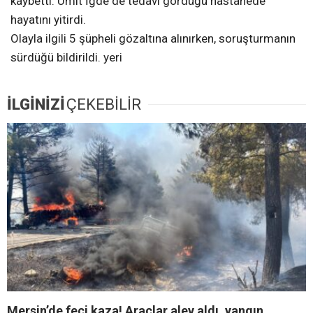
kaybetti. Ümit İğde de tedavi gördüğü hastanede
hayatını yitirdi.
Olayla ilgili 5 şüpheli gözaltına alınırken, soruşturmanın
sürdüğü bildirildi. yeri
İLGİNİZİ
ÇEKEBİLİR
Mersin’de feci kaza! Araçlar alev aldı, yangın