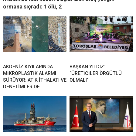
ormana sıçradı: 1 ölü, 2
AKDENİZ KIYILARINDA
BAŞKAN YILDIZ:
MİKROPLASTİK ALARMI
“ÜRETİCİLER ÖRGÜTLÜ
SÜRÜYOR: ATIK İTHALATI VE
OLMALI”
DENETİMLER DE