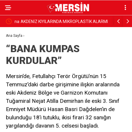
n ormana
AKDENİZ KIYILARINDA MİKROPLASTİK ALARMI
‘KENT KO
SÜRÜYOR: ATIK İTHALATI VE DENETİMLER DE
Ana Sayfa
›
“BANA KUMPAS
GÜNDEMDE
KURDULAR”
Mersin’de, Fetullahçı Terör Örgütü’nün 15
Temmuz’daki darbe girişimine ilişkin aralarında
eski Akdeniz Bölge ve Garnizon Komutanı
Tuğamiral Nejat Atilla Demirhan ile eski 3. Sınıf
Emniyet Müdürü Hasan Basri Dağdelen’in de
bulunduğu 18’i tutuklu, ikisi firari 32 sanığın
yargılandığı davanın 5. celsesi başladı.