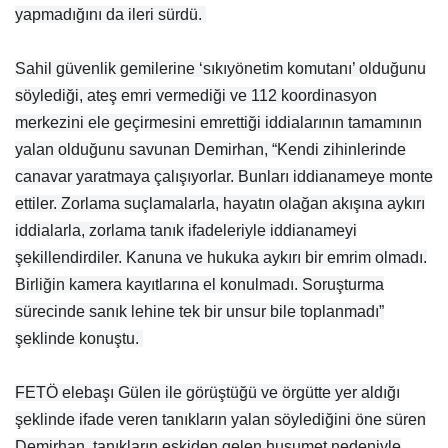
yapmadığını da ileri sürdü.
Sahil güvenlik gemilerine ‘sıkıyönetim komutanı’ olduğunu
söylediği, ateş emri vermediği ve 112 koordinasyon
merkezini ele geçirmesini emrettiği iddialarının tamamının
yalan olduğunu savunan Demirhan, “Kendi zihinlerinde
canavar yaratmaya çalışıyorlar. Bunları iddianameye monte
ettiler. Zorlama suçlamalarla, hayatın olağan akışına aykırı
iddialarla, zorlama tanık ifadeleriyle iddianameyi
şekillendirdiler. Kanuna ve hukuka aykırı bir emrim olmadı.
Birliğin kamera kayıtlarına el konulmadı. Soruşturma
sürecinde sanık lehine tek bir unsur bile toplanmadı”
şeklinde konuştu.
FETÖ elebaşı Gülen ile görüştüğü ve örgütte yer aldığı
şeklinde ifade veren tanıkların yalan söylediğini öne süren
Demirhan, tanıkların eskiden gelen husumet nedeniyle