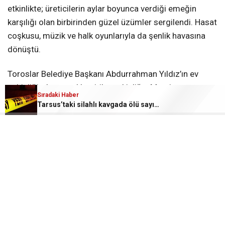
etkinlikte; üreticilerin aylar boyunca verdiği emeğin
karşılığı olan birbirinden güzel üzümler sergilendi. Hasat
coşkusu, müzik ve halk oyunlarıyla da şenlik havasına
dönüştü.
Toroslar Belediye Başkanı Abdurrahman Yıldız’ın ev
sahipliğinde gerçekleştirilen etkinliğe; Mersin
Sıradaki Haber
Büyükşehir Belediye Başkanı Vahap Seçer’i temsilen
Tarsus’taki silahlı kavgada ölü sayısı 2’ye yükseldi: Kuzenler hayatını kaybetti
Mersin Büyükşehir Belediyesi Meclis Üyesi Mahmut
Dönmez, Mersin Büyükşehir Belediyesi Park ve Bahçeler
Dairesi Başkanı Abdullah Selçuk Şahutoğlu, oda ve birlik
başkanları, belediye meclis üyeleri, mahalle muhtarları,
üreticiler ve çok sayıda vatandaş katıldı.
Çelebili Mahalle Muhtarı Ümit Duru da mahallelerinde
gerçekleştirilen hasat etkinliği dolayısıyla Başkan
Abdurrahman Yıldız ve belediye ekibine teşekkür etti.