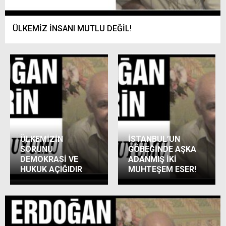
ÜLKEMİZ İNSANI MUTLU DEĞİL!
ÜLKEMİZİN
İSTANBUL’UN
SORUNU
GÖBEĞİNDE AŞKA
DEMOKRASİ VE
ADANMIŞ İKİ
HUKUK AÇIĞIDIR
MUHTEŞEM ESER!