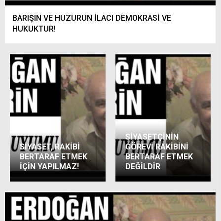
BARIŞIN VE HUZURUN İLACI DEMOKRASİ VE
HUKUKTUR!
SİYASETÇİNİN
SİYASET, RAKİBİ
GÖREVİ RAKİBİNİ
BERTARAF ETMEK
BERTARAF ETMEK
İÇİN YAPILMAZ!
DEĞİLDİR