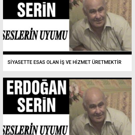
SİYASETTE ESAS OLAN İŞ VE HİZMET ÜRETMEKTİR