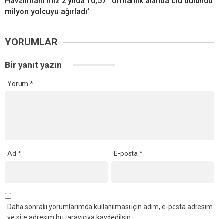
Havalimanı’mız 2 yılda 10,57
ormanlık alanda ölü bulundu
milyon yolcuyu ağırladı”
YORUMLAR
Bir yanıt yazın
Yorum
*
Ad
*
E-posta
*
Daha sonraki yorumlarımda kullanılması için adım, e-posta adresim
ve site adresim bu tarayıcıya kaydedilsin.