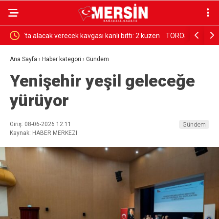
2 kuzen
TOROSLAR’DA TEHLİKE OLUŞTURAN METRUK
TÜM PLAJ
BİNALAR TEK TEK YIKILIYOR
Ana Sayfa
›
Haber kategori
›
Gündem
Yenişehir yeşil geleceğe
yürüyor
Giriş: 08-06-2026 12:11
Gündem
Kaynak: HABER MERKEZI