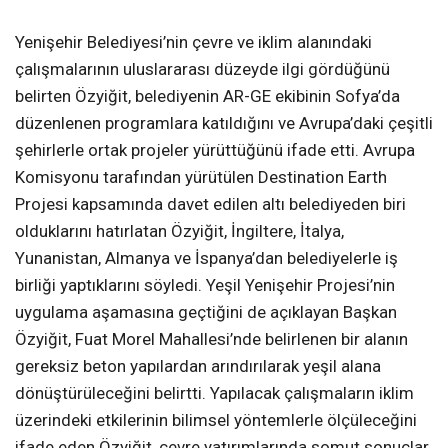
Yenişehir Belediyesi’nin çevre ve iklim alanındaki
çalışmalarının uluslararası düzeyde ilgi gördüğünü
belirten Özyiğit, belediyenin AR-GE ekibinin Sofya’da
düzenlenen programlara katıldığını ve Avrupa’daki çeşitli
şehirlerle ortak projeler yürüttüğünü ifade etti. Avrupa
Komisyonu tarafından yürütülen Destination Earth
Projesi kapsamında davet edilen altı belediyeden biri
olduklarını hatırlatan Özyiğit, İngiltere, İtalya,
Yunanistan, Almanya ve İspanya’dan belediyelerle iş
birliği yaptıklarını söyledi. Yeşil Yenişehir Projesi’nin
uygulama aşamasına geçtiğini de açıklayan Başkan
Özyiğit, Fuat Morel Mahallesi’nde belirlenen bir alanın
gereksiz beton yapılardan arındırılarak yeşil alana
dönüştürüleceğini belirtti. Yapılacak çalışmaların iklim
üzerindeki etkilerinin bilimsel yöntemlerle ölçüleceğini
ifade eden Özyiğit, çevre yatırımlarında somut sonuçlar