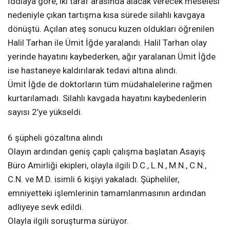
İddiaya göre, iki taraf arasında alacak verecek meselesi
nedeniyle çıkan tartışma kısa sürede silahlı kavgaya
dönüştü. Açılan ateş sonucu kuzen oldukları öğrenilen
Halil Tarhan ile Ümit İğde yaralandı. Halil Tarhan olay
yerinde hayatını kaybederken, ağır yaralanan Ümit İğde
ise hastaneye kaldırılarak tedavi altına alındı.
Ümit İğde de doktorların tüm müdahalelerine rağmen
kurtarılamadı. Silahlı kavgada hayatını kaybedenlerin
sayısı 2’ye yükseldi.
6 şüpheli gözaltına alındı
Olayın ardından geniş çaplı çalışma başlatan Asayiş
Büro Amirliği ekipleri, olayla ilgili D.C., L.N., M.N., C.N.,
C.N. ve M.D. isimli 6 kişiyi yakaladı. Şüpheliler,
emniyetteki işlemlerinin tamamlanmasının ardından
adliyeye sevk edildi.
Olayla ilgili soruşturma sürüyor.