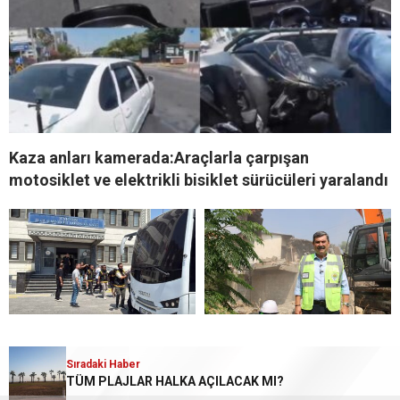
Kaza anları kamerada:Araçlarla çarpışan
motosiklet ve elektrikli bisiklet sürücüleri yaralandı
Tarsus’ta alacak verecek
TOROSLAR’DA TEHLİKE
Sıradaki Haber
Sıradaki Haber
kavgası kanlı bitti: 2 kuzen
OLUŞTURAN METRUK
TÜM PLAJLAR HALKA AÇILACAK MI?
TOROSLAR’DA TEHLİKE OLUŞTURAN METRUK BİNALAR TEK TEK YIKILIYOR
öldü, 6 şüpheli adliyede
BİNALAR TEK TEK YIKILIYOR