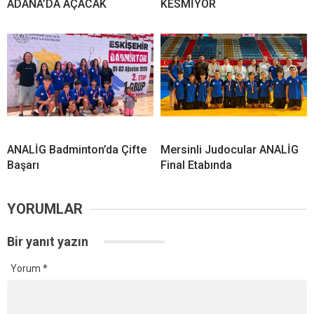
ADANA’DA AÇACAK
KESMİYOR
ANALİG Badminton’da Çifte
Mersinli Judocular ANALİG
Başarı
Final Etabında
YORUMLAR
Bir yanıt yazın
Yorum
*