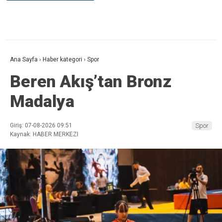
Ana Sayfa
›
Haber kategori
›
Spor
Beren Akış’tan Bronz
Madalya
Giriş: 07-08-2026 09:51
Spor
Kaynak: HABER MERKEZI