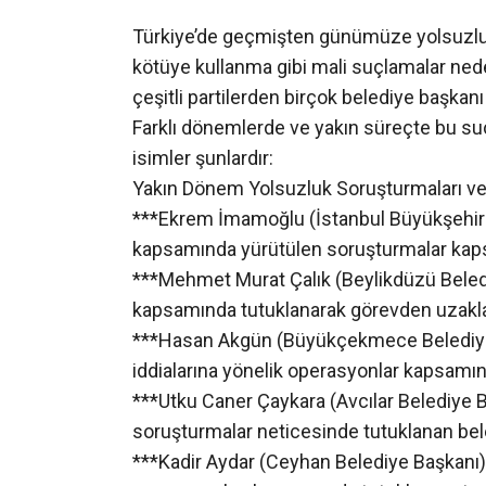
Türkiye’de geçmişten günümüze yolsuzluk,
kötüye kullanma gibi mali suçlamalar nede
çeşitli partilerden birçok belediye başkan
Farklı dönemlerde ve yakın süreçte bu suç
isimler şunlardır:
Yakın Dönem Yolsuzluk Soruşturmaları ve 
***Ekrem İmamoğlu (İstanbul Büyükşehir 
kapsamında yürütülen soruşturmalar kapsa
***Mehmet Murat Çalık (Beylikdüzü Beledi
kapsamında tutuklanarak görevden uzaklaşt
***Hasan Akgün (Büyükçekmece Belediye 
iddialarına yönelik operasyonlar kapsamın
***Utku Caner Çaykara (Avcılar Belediye B
soruşturmalar neticesinde tutuklanan bel
***Kadir Aydar (Ceyhan Belediye Başkanı)