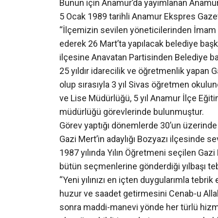
Bunun için Anamur’da yayımlanan Anamur
5 Ocak 1989 tarihli Anamur Ekspres Gazet
“İlçemizin sevilen yöneticilerinden İmam
ederek 26 Mart’ta yapılacak belediye başk
ilçesine Anavatan Partisinden Belediye ba
25 yıldır idarecilik ve öğretmenlik yapan
olup sırasıyla 3 yıl Sivas öğretmen okulu
ve Lise Müdürlüğü, 5 yıl Anamur İlçe Eği
müdürlüğü görevlerinde bulunmuştur.
Görev yaptığı dönemlerde 30’un üzerinde
Gazi Mert’in adaylığı Bozyazı ilçesinde sev
1987 yılında Yılın Öğretmeni seçilen Gazi
bütün seçmenlerine gönderdiği yılbaşı teb
“Yeni yılınızı en içten duygularımla tebrik 
huzur ve saadet getirmesini Cenab-u Allah
sonra maddi-manevi yönde her türlü hizmet