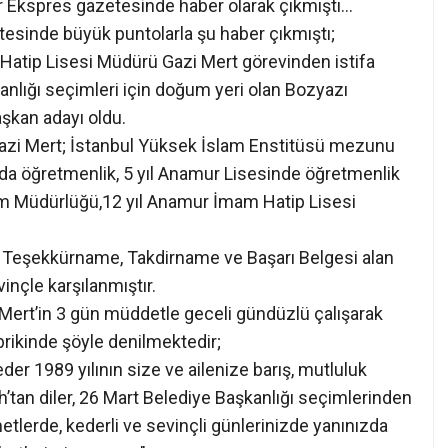
 Ekspres gazetesinde haber olarak çıkmıştı…
esinde büyük puntolarla şu haber çıkmıştı;
 Hatip Lisesi Müdürü Gazi Mert görevinden istifa
anlığı seçimleri için doğum yeri olan Bozyazı
şkan adayı oldu.
 Gazi Mert; İstanbul Yüksek İslam Enstitüsü mezunu
nda öğretmenlik, 5 yıl Anamur Lisesinde öğretmenlik
tim Müdürlüğü,12 yıl Anamur İmam Hatip Lisesi
 Teşekkürname, Takdirname ve Başarı Belgesi alan
inçle karşılanmıştır.
 Mert’in 3 gün müddetle geceli gündüzlü çalışarak
rikinde şöyle denilmektedir;
eder 1989 yılının size ve ailenize barış, mutluluk
’tan diler, 26 Mart Belediye Başkanlığı seçimlerinden
lerde, kederli ve sevinçli günlerinizde yanınızda