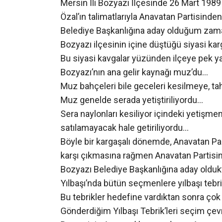
Mersin İli Bozyazı İlçesinde 26 Mart 1989
Özal’ın talimatlarıyla Anavatan Partisind
Belediye Başkanlığına aday olduğum zam
Bozyazı ilçesinin içine düştüğü siyasi kar
Bu siyasi kavgalar yüzünden ilçeye pek 
Bozyazı’nın ana gelir kaynağı muz’du…
Muz bahçeleri bile geceleri kesilmeye, ta
Muz genelde serada yetiştiriliyordu…
Sera naylonları kesiliyor içindeki yetişme
satılamayacak hale getiriliyordu…
Böyle bir kargaşalı dönemde, Anavatan Par
karşı çıkmasına rağmen Anavatan Partis
Bozyazı Belediye Başkanlığına aday oldu
Yılbaşı’nda bütün seçmenlere yılbaşı teb
Bu tebrikler hedefine vardıktan sonra ço
Gönderdiğim Yılbaşı Tebrik’leri seçim çe