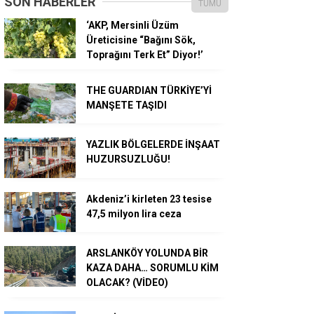
SON HABERLER
TÜMÜ
‘AKP, Mersinli Üzüm
Üreticisine “Bağını Sök,
Toprağını Terk Et” Diyor!’
THE GUARDIAN TÜRKİYE’Yİ
MANŞETE TAŞIDI
YAZLIK BÖLGELERDE İNŞAAT
HUZURSUZLUĞU!
Akdeniz’i kirleten 23 tesise
47,5 milyon lira ceza
ARSLANKÖY YOLUNDA BİR
KAZA DAHA… SORUMLU KİM
OLACAK? (VİDEO)