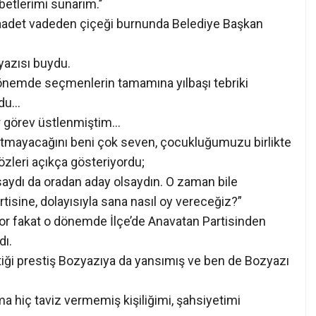
betlerimi sunarım.’’
saadet vadeden çiçeği burnunda Belediye Başkan
yazısı buydu.
dönemde seçmenlerin tamamına yılbaşı tebriki
rdu…
r görev üstlenmiştim…
tutmayacağını beni çok seven, çocukluğumuzu birlikte
özleri açıkça gösteriyordu;
saydı da oradan aday olsaydın. O zaman bile
rtisine, dolayısıyla sana nasıl oy vereceğiz?”
yor fakat o dönemde İlçe’de Anavatan Partisinden
dı.
iği prestiş Bozyazıya da yansımış ve ben de Bozyazı
 hiç taviz vermemiş kişiliğimi, şahsiyetimi