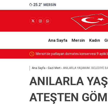
25.2
°
MERSIN
Ana Sayfa
Mersin
Kadın
G
SES
Ana Sayfa
›
Gazi Mert
›
ANILARLA YAŞAMAK: BELEDİYE B
ANILARLA YAŞ
ATEŞTEN GÖM