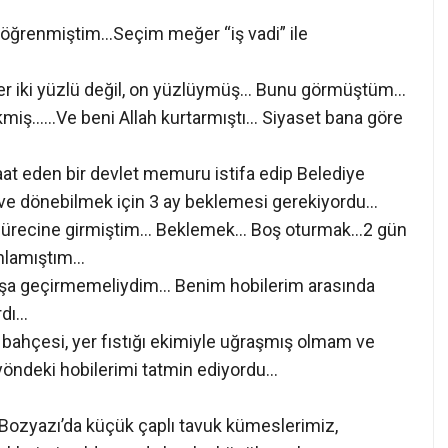
öğrenmiştim…Seçim meğer “iş vadi” ile
er iki yüzlü değil, on yüzlüymüş… Bunu görmüştüm…
miş……Ve beni Allah kurtarmıştı… Siyaset bana göre
t eden bir devlet memuru istifa edip Belediye
ve dönebilmek için 3 ay beklemesi gerekiyordu…
 sürecine girmiştim… Beklemek… Boş oturmak…2 gün
anlamıştım…
oşa geçirmemeliydim… Benim hobilerim arasında
rdı…
bahçesi, yer fıstığı ekimiyle uğraşmış olmam ve
öndeki hobilerimi tatmin ediyordu…
Bozyazı’da küçük çaplı tavuk kümeslerimiz,