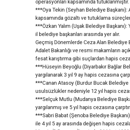
operasyonları kapsamında tutuklanmıştır.
***Oya Tekin (Seyhan Belediye Başkanı): A
kapsamında gözaltı ve tutuklama süreçler
***Özkan Yalım (Uşak Belediye Başkanı): 
il belediye başkanları arasında yer alır.
Geçmiş Dönemlerde Ceza Alan Belediye Ba
Adalet Bakanlığı ve resmi makamların açık
fesat karıştırma gibi suçlardan hapis ceza
***Hüseyin Beyoğlu (Diyarbakır Bağlar Be
yargılanarak 3 yıl 9 ay hapis cezasına çarpt
***Canan Atasoy (Burdur Bucak Belediye 
usulsüzlükler nedeniyle 12 yıl hapis cezas
***Selçuk Mutlu (Mudanya Belediye Başkan
yargılanmış ve 5 yıl hapis cezasına çarptırı
***Sabri Babat (Şenoba Belediye Başkanı):
ile 4 yıl 5 ay arasında değişen hapis cezalar