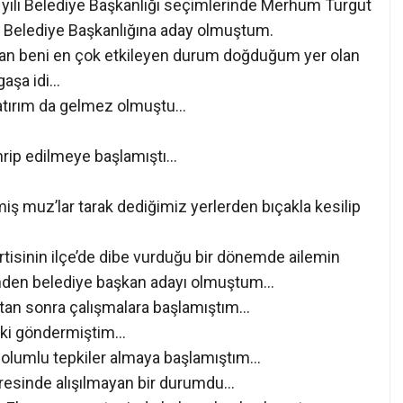
 yılı Belediye Başkanlığı seçimlerinde Merhum Turgut
en Belediye Başkanlığına aday olmuştum.
an beni en çok etkileyen durum doğduğum yer olan
gaşa idi…
yatırım da gelmez olmuştu…
hrip edilmeye başlamıştı…
miş muz’lar tarak dediğimiz yerlerden bıçakla kesilip
tisinin ilçe’de dibe vurduğu bir dönemde ailemin
inden belediye başkan adayı olmuştum…
ktan sonra çalışmalara başlamıştım…
riki göndermiştim…
k olumlu tepkiler almaya başlamıştım…
vresinde alışılmayan bir durumdu…