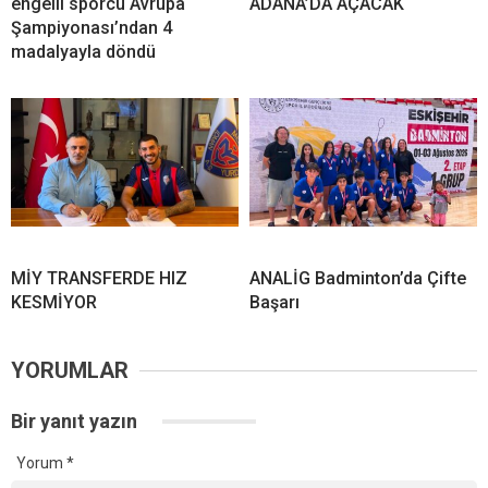
engelli sporcu Avrupa
ADANA’DA AÇACAK
Şampiyonası’ndan 4
madalyayla döndü
MİY TRANSFERDE HIZ
ANALİG Badminton’da Çifte
KESMİYOR
Başarı
YORUMLAR
Bir yanıt yazın
Yorum
*