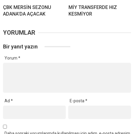
ÇBK MERSİN SEZONU
MİY TRANSFERDE HIZ
ADANA’DA AÇACAK
KESMİYOR
YORUMLAR
Bir yanıt yazın
Yorum
*
Ad
*
E-posta
*
Daha sonraki yorumlarımda kullanılması için adım, e-posta adresim