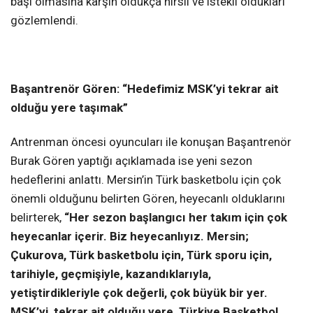
başı olmasına karşın oldukça hırslı ve istekli oldukları
gözlemlendi.
Başantrenör Gören: “Hedefimiz
MSK’yi tekrar ait
olduğu yere taşımak”
Antrenman öncesi oyuncuları ile konuşan Başantrenör
Burak Gören yaptığı açıklamada ise yeni sezon
hedeflerini anlattı. Mersin’in Türk basketbolu için çok
önemli olduğunu belirten Gören, heyecanlı olduklarını
belirterek,
“Her sezon başlangıcı her takım için çok
heyecanlar içerir. Biz heyecanlıyız. Mersin;
Çukurova, Türk basketbolu için, Türk sporu için,
tarihiyle, geçmişiyle, kazandıklarıyla,
yetiştirdikleriyle çok değerli, çok büyük bir yer.
MSK’yi, tekrar ait olduğu yere, Türkiye Basketbol