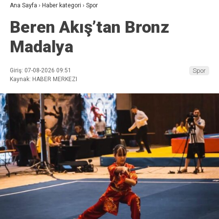
Ana Sayfa
›
Haber kategori
›
Spor
Beren Akış’tan Bronz
Madalya
Giriş: 07-08-2026 09:51
Spor
Kaynak: HABER MERKEZI