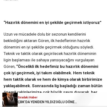
“Hazırlık dönemini en iyi şekilde geçirmek istiyoruz”
Uzun ve mücadele dolu bir sezonun kendilerini
beklediğini aktaran Gören, ilk hedeflerinin hazırlık
dönemini en iyi şekilde geçirmek olduğunu söyledi.
Teknik ve taktik olarak geçirilecek hazırlık döneminin
ligin başlaması ile sahaya yansıyacağını vurgulayan
Gören,
“Öncelikli ilk hedefimiz bu hazırlık dönemini
çok iyi geçirmek, iyi takım olabilmek. Hem teknik
hem taktik olarak ve hem de kimya olarak birbirimize
yaklaşabilmek. Sonrasında lig başladığı zaman bütün
önemli rakiplerimize çok büyük saygı duyarak, her
Sıradaki Haber
Sıradaki Haber
rakibimizi ciddiye alarak çok doğru bir sezon
MSK SEZONU AÇTI
ÇBK’DA YENİDEN YILDIZOĞLU DÖNEMİ
oynamak istiyoruz”
sözlerine yer verdi.