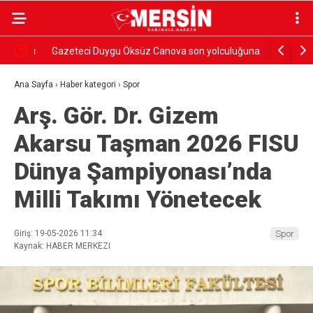
yonu
Gazeteci Duygu Öksüz Canova son yolculuğuna
Ali Bozan:
uğurlandı
uyuşturucu
Ana Sayfa
›
Haber kategori
›
Spor
Arş. Gör. Dr. Gizem
Akarsu Taşman 2026 FISU
Dünya Şampiyonası’nda
Milli Takımı Yönetecek
Giriş: 19-05-2026 11:34
Spor
Kaynak: HABER MERKEZI