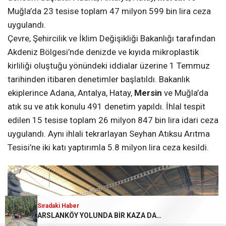
Muğla’da 23 tesise toplam 47 milyon 599 bin lira ceza
uygulandı.
Çevre, Şehircilik ve İklim Değişikliği Bakanlığı tarafından
Akdeniz Bölgesi’nde denizde ve kıyıda mikroplastik
kirliliği oluştuğu yönündeki iddialar üzerine 1 Temmuz
tarihinden itibaren denetimler başlatıldı. Bakanlık
ekiplerince Adana, Antalya, Hatay,
Mersin
ve Muğla’da
atık su ve atık konulu 491 denetim yapıldı. İhlal tespit
edilen 15 tesise toplam 26 milyon 847 bin lira idari ceza
uygulandı. Aynı ihlali tekrarlayan Seyhan Atıksu Arıtma
Tesisi’ne iki katı yaptırımla 5.8 milyon lira ceza kesildi.
Sıradaki Haber
Sıradaki Haber
Sıradaki Haber
YAZLIK BÖLGELERDE İNŞAAT HUZURSUZLUĞU!
Akdeniz’i kirleten 23 tesise 47,5 milyon lira ceza
ARSLANKÖY YOLUNDA BİR KAZA DAHA… SORUMLU KİM OLACAK? (VİDEO)