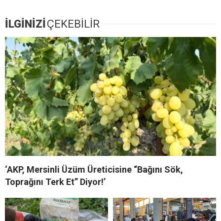
İLGİNİZİ
ÇEKEBİLİR
‘AKP, Mersinli Üzüm Üreticisine “Bağını Sök,
Toprağını Terk Et” Diyor!’