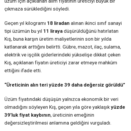
üzüm için açıklanan alım fiyatının üreticiyi büyük bir
çıkmaza sürüklediğini söyledi.
Geçen yıl kilogramı
18 liradan
alınan ikinci sınıf sanayi
tipi üzümün bu yıl
11 liraya
düşürüldüğünü hatırlatan
Kış, buna karşın üretim maliyetlerinin son bir yılda
katlanarak arttığını belirtti. Gübre, mazot, ilaç, sulama,
elektrik ve işçilik giderlerindeki yükselişe dikkat çeken
Kış, açıklanan fiyatın üreticiyi zarar etmeye mahkûm
ettiğini ifade etti.
“Üreticinin alın teri yüzde 39 daha değersiz görüldü”
Üzüm fiyatındaki düşüşün yalnızca ekonomik bir veri
olmadığını söyleyen Kış, geçen yıla göre yaklaşık
yüzde
39’luk fiyat kaybının
, üreticinin emeğinin
değersizleştirilmesi anlamına geldiğini vurguladı.