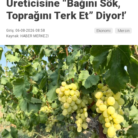
Üreticisine “Bağını Sök,
Toprağını Terk Et” Diyor!’
Giriş: 06-08-2026 08:58
Ekonomi
Mersin
Kaynak: HABER MERKEZI