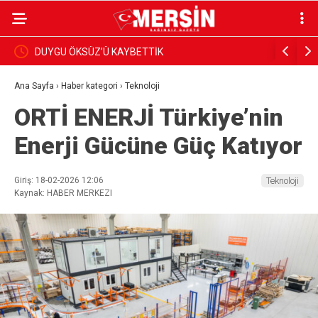
DUYGU ÖKSÜZ’Ü KAYBETTİK
BAŞKAN Y
İNCELEDİ
Ana Sayfa
›
Haber kategori
›
Teknoloji
ORTİ ENERJİ Türkiye’nin
Enerji Gücüne Güç Katıyor
Giriş: 18-02-2026 12:06
Teknoloji
Kaynak: HABER MERKEZI