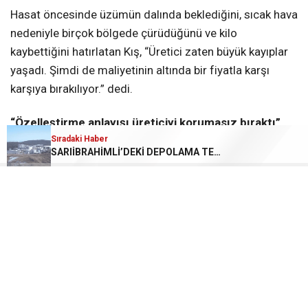
Hasat öncesinde üzümün dalında beklediğini, sıcak hava
nedeniyle birçok bölgede çürüdüğünü ve kilo
kaybettiğini hatırlatan Kış, “Üretici zaten büyük kayıplar
yaşadı. Şimdi de maliyetinin altında bir fiyatla karşı
karşıya bırakılıyor.” dedi.
“Özelleştirme anlayışı üreticiyi korumasız bıraktı”
Sıradaki Haber
SARIİBRAHİMLİ’DEKİ DEPOLAMA TESİSİNE KAPASİTE ARTIŞI ONAYI: TEPKİLER BÜYÜYOR
AKP’nin yıllardır uyguladığı özelleştirme politikalarının
tarımda kamu güvencesini ortadan kaldırdığını belirten
Kış, devletin piyasadaki düzenleyici rolünden
çekilmesiyle üreticinin tamamen şirketlerin belirlediği
koşullara mahkûm edildiğini söyledi.
“Bugün ortada ne üreticiyi koruyacak etkin bir taban
fiyat politikası var ne alım garantisi ne de piyasaya
müdahale edecek güçlü bir kamu iradesi. Özelleştirme