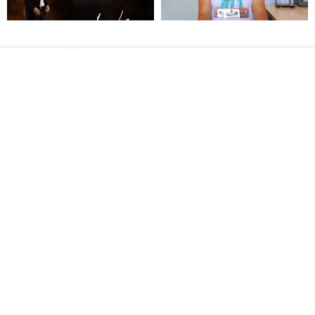
ÇBK’DA YENİDEN
Kahramanmaraşlı görme
YILDIZOĞLU DÖNEMİ
engelli sporcu Avrupa
Şampiyonası’ndan 4
madalyayla döndü
ÇBK MERSİN SEZONU
MİY TRANSFERDE HIZ
ADANA’DA AÇACAK
KESMİYOR