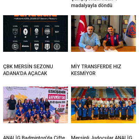
madalyayla döndü
ÇBK MERSİN SEZONU
MİY TRANSFERDE HIZ
ADANA’DA AÇACAK
KESMİYOR
ANALİG Badminton’da Çifte
Mersinli Judocular ANALİG