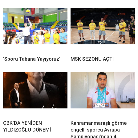
‘Sporu Tabana Yayıyoruz’
MSK SEZONU AÇTI
ÇBK’DA YENİDEN
Kahramanmaraşlı görme
YILDIZOĞLU DÖNEMİ
engelli sporcu Avrupa
Şampiyonası’ndan 4