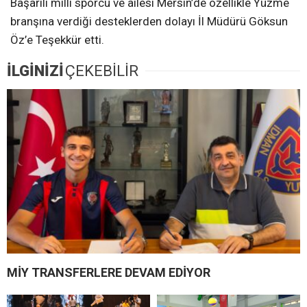
Başarılı milli sporcu ve ailesi Mersin’de özellikle Yüzme
branşına verdiği desteklerden dolayı İl Müdürü Göksun
Öz’e Teşekkür etti.
İLGİNİZİ
ÇEKEBİLİR
MİY TRANSFERLERE DEVAM EDİYOR