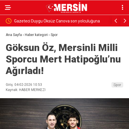
YAZ
Gazeteci Duygu Öksüz Canova son yolculuğuna
Ali Bozan:
uğurlandı
uyuşturucu
Ana Sayfa
›
Haber kategori
›
Spor
Göksun Öz, Mersinli Milli
Sporcu Mert Hatipoğlu’nu
Ağırladı!
Giriş: 04-02-2026 10:53
Spor
Kaynak: HABER MERKEZI