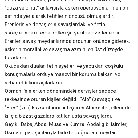
“gaza ve cihat” anlayışıyla askeri operasyonların en ön
safında yer alarak fetihlerin öncüsü olmuşlardır.
Erenlerin ve dervişlerin savaşlardaki ve fetih
süreçlerindeki temel rolleri şu şekilde özetlenebilir:
Erenler, savaş meydanlarında ordunun önünde giderek,
askerin moralini ve savaşma azmini en üst düzeyde
tutarlardı.
Okudukları dualar, fetih ayetleri ve yaptıkları coşkulu
konuşmalarla orduya manevi bir koruma kalkanı ve
şehadet bilinci aşılarlardı.
Osmanlı’nın erken dönemindeki dervişler sadece
tekkesinde oturan kişiler değildi. “Alp” (savaşçı) ve
“Eren” (veli) kavramlarını birleştiren Alperenler, ellerinde
kılıçla bizzat gazalara katılan usta savaşçılardı.
Geyikli Baba, Abdal Musa ve Kumral Abdal gibi isimler,
Osmanlı padişahlarıyla birlikte doğrudan meydan