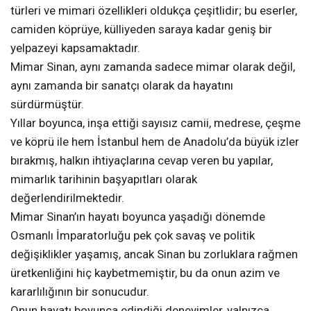
türleri ve mimari özellikleri oldukça çeşitlidir; bu eserler,
camiden köprüye, külliyeden saraya kadar geniş bir
yelpazeyi kapsamaktadır.
Mimar Sinan, aynı zamanda sadece mimar olarak değil,
aynı zamanda bir sanatçı olarak da hayatını
sürdürmüştür.
Yıllar boyunca, inşa ettiği sayısız camii, medrese, çeşme
ve köprü ile hem İstanbul hem de Anadolu’da büyük izler
bırakmış, halkın ihtiyaçlarına cevap veren bu yapılar,
mimarlık tarihinin başyapıtları olarak
değerlendirilmektedir.
Mimar Sinan’ın hayatı boyunca yaşadığı dönemde
Osmanlı İmparatorluğu pek çok savaş ve politik
değişiklikler yaşamış, ancak Sinan bu zorluklara rağmen
üretkenliğini hiç kaybetmemiştir, bu da onun azim ve
kararlılığının bir sonucudur.
Onun hayatı boyunca edindiği deneyimler, yalnızca