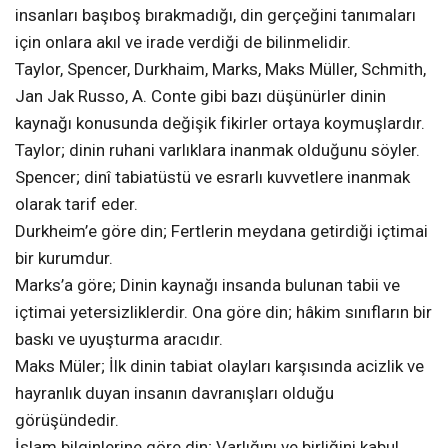
insanları başıboş bırakmadığı, din gerçeğini tanımaları
için onlara akıl ve irade verdiği de bilinmelidir.
Taylor, Spencer, Durkhaim, Marks, Maks Müller, Schmith,
Jan Jak Russo, A. Conte gibi bazı düşünürler dinin
kaynağı konusunda değişik fikirler ortaya koymuşlardır.
Taylor; dinin ruhani varlıklara inanmak olduğunu söyler.
Spencer; dinî tabiatüstü ve esrarlı kuvvetlere inanmak
olarak tarif eder.
Durkheim’e göre din; Fertlerin meydana getirdiği içtimai
bir kurumdur.
Marks’a göre; Dinin kaynağı insanda bulunan tabii ve
içtimai yetersizliklerdir. Ona göre din; hâkim sınıfların bir
baskı ve uyuşturma aracıdır.
Maks Müler; İlk dinin tabiat olayları karşısında acizlik ve
hayranlık duyan insanın davranışları olduğu
görüşündedir.
İslam bilginlerine göre din; Varlığını ve birliğini kabul