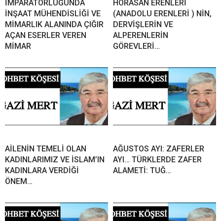
İMPARATORLUĞUNDA
HORASAN ERENLERİ
İNŞAAT MÜHENDİSLİĞİ VE
(ANADOLU ERENLERİ ) NİN,
MİMARLIK ALANINDA ÇIĞIR
DERVİŞLERİN VE
AÇAN ESERLER VEREN
ALPERENLERİN
MİMAR
GÖREVLERİ…
AİLENİN TEMELİ OLAN
AĞUSTOS AYI: ZAFERLER
KADINLARIMIZ VE İSLAM’IN
AYI… TÜRKLERDE ZAFER
KADINLARA VERDİĞİ
ALAMETİ: TUĞ…
ÖNEM…