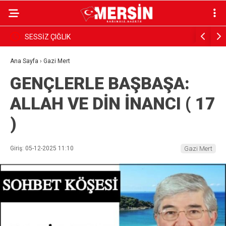
ık
SESSİZ ÇIĞLIK
PARANIN 
GÖRSÜN
Ana Sayfa
›
Gazi Mert
GENÇLERLE BAŞBAŞA:
ALLAH VE DİN İNANCI ( 17
)
Giriş: 05-12-2025 11:10
Gazi Mert