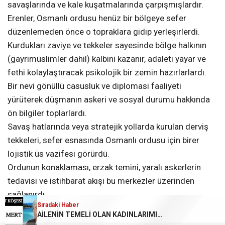
savaşlarında ve kale kuşatmalarında çarpışmışlardır.
Erenler, Osmanlı ordusu henüz bir bölgeye sefer
düzenlemeden önce o topraklara gidip yerleşirlerdi.
Kurdukları zaviye ve tekkeler sayesinde bölge halkının
(gayrimüslimler dahil) kalbini kazanır, adaleti yayar ve
fethi kolaylaştıracak psikolojik bir zemin hazırlarlardı.
Bir nevi gönüllü casusluk ve diplomasi faaliyeti
yürüterek düşmanın askeri ve sosyal durumu hakkında
ön bilgiler toplarlardı.
Savaş hatlarında veya stratejik yollarda kurulan derviş
tekkeleri, sefer esnasında Osmanlı ordusu için birer
lojistik üs vazifesi görürdü.
Ordunun konaklaması, erzak temini, yaralı askerlerin
tedavisi ve istihbarat akışı bu merkezler üzerinden
sağlanırdı.
Sıradaki Haber
Osmanlı’nın en vurucu askeri gücü olan Yeniçeri Ocağı,
AİLENİN TEMELİ OLAN KADINLARIMIZ VE İSLAM’IN KADINLARA VERDİĞİ ÖNEM…
doğrudan bir eren olan Hacı Bektaş-ı Veli öğretisine