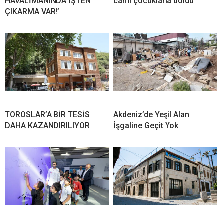
HAVALİMANINDA İŞTEN
cami çocuklarla doldu
ÇIKARMA VAR!’
TOROSLAR’A BİR TESİS
Akdeniz’de Yeşil Alan
DAHA KAZANDIRILIYOR
İşgaline Geçit Yok