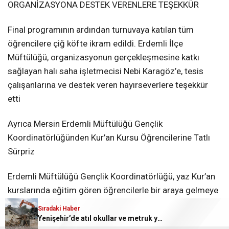
ORGANİZASYONA DESTEK VERENLERE TEŞEKKÜR
Final programının ardından turnuvaya katılan tüm
öğrencilere çiğ köfte ikram edildi. Erdemli İlçe
Müftülüğü, organizasyonun gerçekleşmesine katkı
sağlayan halı saha işletmecisi Nebi Karagöz’e, tesis
çalışanlarına ve destek veren hayırseverlere teşekkür
etti
Ayrıca Mersin Erdemli Müftülüğü Gençlik
Koordinatörlüğünden Kur’an Kursu Öğrencilerine Tatlı
Sürpriz
Erdemli Müftülüğü Gençlik Koordinatörlüğü, yaz Kur’an
kurslarında eğitim gören öğrencilerle bir araya gelmeye
ve onların mutluluğuna ortak olmaya devam ediyor.
Sıradaki Haber
Yenişehir’de atıl okullar ve metruk yapılar yıkılıyor