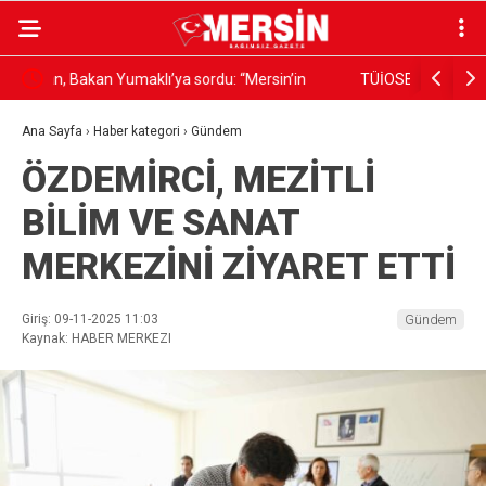
TÜİOSB 3. Alan’da Ön Tahsisli Arsa İçin Yeni Ödeme
ÇBK’DA Y
e”
Seçeneklerini Duyurdu
Ana Sayfa
›
Haber kategori
›
Gündem
ÖZDEMİRCİ, MEZİTLİ
BİLİM VE SANAT
MERKEZİNİ ZİYARET ETTİ
Giriş: 09-11-2025 11:03
Gündem
Kaynak: HABER MERKEZI